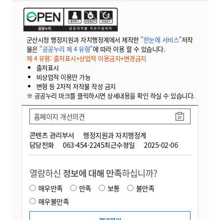
군산시청 행정지원과 자치행정계에서 제작한
"한눈에 서비스"
저작
물은
"공공누리 제 4 유형"
에 따라 이용 할 수 있습니다.
제 4 유형: 출처표시+상업적 이용금지+변경금지
출처표시
비상업적 이용만 가능
변형 등 2차적 저작물 작성 금지
※ 공공누리 마크를 클릭하시면 상세내용을 확인 하실 수 있습니다.
홈페이지 개선의견
콘텐츠 관리부서
행정지원과 자치행정계
담당전화
063-454-2245
최근수정일
2025-02-06
열람하신
정보에 대해 만족
하십니까?
매우만족
만족
보통
불만족
매우불만족