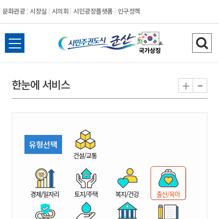
문화관광
시장실
시의회
시민광장플랫폼
인구정책
시
전
검
민
체
색
메
하
-
+
한눈에 서비스
주
뉴
기
열
권
기
도
유형선택
시
건설/교통
군
경제/일자리
토지/주택
복지/건강
출산/육아
산