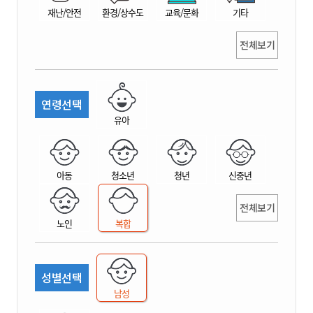
재난/안전
환경/상수도
교육/문화
기타
전체보기
연령선택
유아
아동
청소년
청년
신중년
전체보기
노인
복합
성별선택
남성