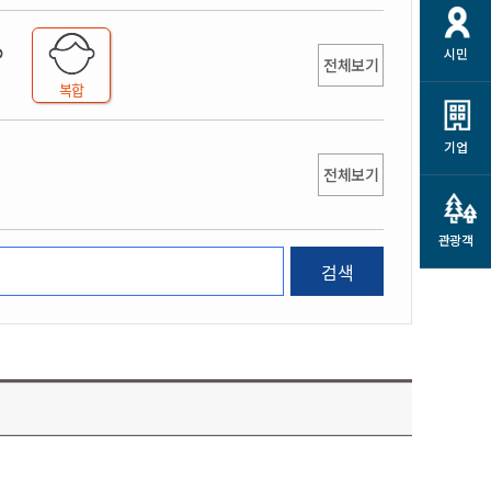
개
재정정보 공개
공공저작물
션
시민
통계정보
행정규제개혁
전체보기
소상공인 지원
복합
민방위/재난안전
시스템
행정규제개혁안내
고유가 피해지원금
민방위
규제신문고
군산사랑배달 배달의명수
기업
재난안전
전체보기
규제입증요청
카드수수료 지원
풍수해보험
사
규제정보포털
소상공인지원
재해예방
관광객
관련기관 안내
검색
군산시착한가격업소
시민대상보험
통계
영조물 배상보험
인 현황
군산시민 안전보험
군산시민 자전거보험
군산 상품
농업인안전보험 농가부담
 가이드북
금 지원사업