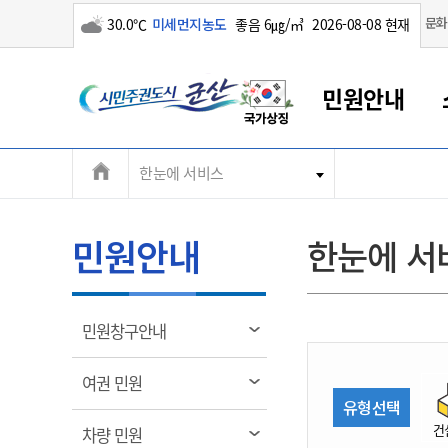
구름많음
문화
30.0℃
미세먼지농도
좋음 6㎍/㎥
2026-08-08 현재
시
민원안내
민
전
한눈에 서비스
군산새만금
민원안내
소통참여
생활복지
경제산업
정보공개
군산소개
전북소개
주
군산에서 시작되는 새만금
전북특별자치도 소개
군산사랑상품권
민원창구안내
정보공개제도
복지/보건
시정알림
군산시 비전
체
권
민원이용안내
시정소식
인구정책
상품권 안내
제도안내
전북특별자치도란?
메
민원안내
한눈에 서
민원수수료
시험/채용
통합돌봄
상품권 공지사항
비공개대상정보
전북특별자치도 용어 Q&A
뉴
도
종합민원창구
보도자료
주민복지
상품권 Q&A
불복구제절차
자료실
시
아름다운 배려창구
행사안내
아동/청소년
상품권 이용규약
수수료
열
민원창구안내
홍보영상 게시판
토지정보민원창구
행사일정표
여성/가족
판매대행점 조회
정보공개서식
림
군
대표전화
대표전화
대표전화
대표전화
대표전화
대표전화
대표전화
대표전화
063-454-4000
063-454-4000
063-454-4000
063-454-4000
063-454-4000
063-454-4000
063-454-4000
063-454-4000
열
여권 민원
무인민원발급기
교육안내
노인복지
지류상품권 재고조회
림
유형선택
산
보건소식
장애인복지
부서 및 담당자 연락처
부서 및 담당자 연락처
부서 및 담당자 연락처
부서 및 담당자 연락처
부서 및 담당자 연락처
부서 및 담당자 연락처
부서 및 담당자 연락처
부서 및 담당자 연락처
건
열
차량 민원
고시공고
사회서비스(바우처)