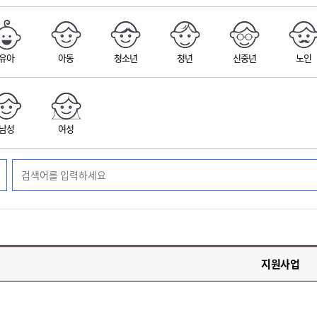
위원회 현황
공공데이터 개방
업무추진비공
군산시 무상교통
공부의 명수
정부24
위원회 명단공개
공공데이터 개방
예산/재정
법률정보
국민신문고
건설
부동산
에너지
유아
아동
청소년
청년
신중년
노인
환경
청소
위생
위원회 회의록 공개
공공데이터 수요조사
민원편람/서식
한눈에 서비스
전자가족관계등록
예산안내
조례규칙 입법예고
경제동향
도로/가로등
부동산 정보
태양광
환경선언문
청소정보
공중위생
재정공시
조례규칙 입법예고(구)
물가정보
자전거
주소/건축/지적/지리정보
가스/석유
인터넷등기소
환경기본정보
대형폐기물 배출신고
위생용품 제조업
결산보고서
법률정보 관련사이트
사회조사
조상땅찾기
국세청홈택스
남성
여성
화학물질 관리지도
공모사업
생활쓰레기 처리요령
식품위생
중기지방재정계획
사업체조
위택스
미세먼지 대응
음식물쓰레기 처리요령
문화 콘텐츠업
투자심사
통계연보
부동산통합민원
환경영향평가
폐기물 처리시설 현황
예산낭비신고
청년통계
체육
공공데이터포털
석면해체 건축물정보
보조금 부정수급 신고
주민등록
새올전자민원창구
체육시설 안내
환경오염업소 공개
공유재산
체류외국
군산시체육회
환경 관련사이트
재정용어사전
생활체육 공지
지원사업
군산시 고향사랑기부제
고향사랑기부제 소개
군산상품