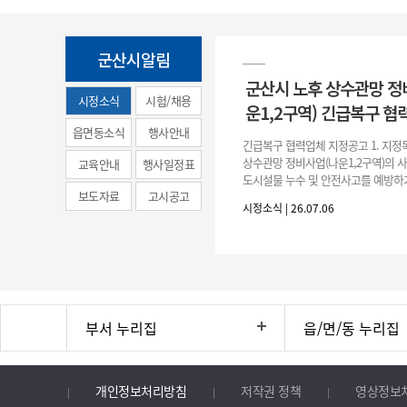
군산시알림
군산시 노후 상수관망 정
시정소식
시험/채용
운1,2구역) 긴급복구 협
(municipal
읍면동소식
행사안내
긴급복구 협력업체 지정공고 1. 지정
news)
상수관망 정비사업(나운1,2구역)의 
교육안내
행사일정표
도시설물 누수 및 안전사고를 예방하
보도자료
고시공고
긴급복구공사 및 소규모 긴급공사를 
시정소식 | 26.07.06
구업체 지정 2. 협력업체
부서 누리집
읍/면/동 누리집
개인정보처리방침
저작권 정책
영상정보