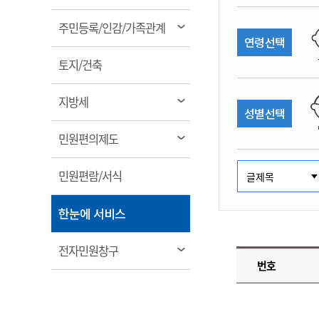
림
계약정보공개
전화번호안내
전화번호안내
전화번호안내
전화번호안내
전화번호안내
전화번호안내
전화번호안내
전화번호안내
군산시보
장사정보
열
주민등록/인감/가족관계
입찰/계약정보
연령선택
읍면동소식
주민복지 안내서
주요시책
림
수산업
찾아오시는길
찾아오시는길
찾아오시는길
찾아오시는길
찾아오시는길
찾아오시는길
찾아오시는길
찾아오시는길
용역과제
열
민원편의제도
토지/건축
웹진 열린군산
시정계획
어업현황
림
타기관소식
민원 1회방문 처리제
주요업무
수산물 안전정보
열
지방세
성별선택
어디서나 민원처리제
시정백서
림
군산수산물 소비촉진행사
상품권 구매 사용 및 관리
사전심사 청구제도
열
민원편의제도
군산 특화 수산물
림
민원인 후견인제
열
민원편람/서식
복합민원 상담예약제
림
폐업신고 원스톱서비스
열
한눈에 서비스
납세자 보호관제도
림
『안심상속』 원스톱 서비
열
전자민원창구
스
번호
림