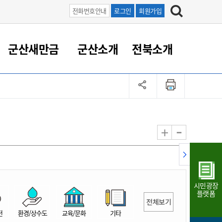
전화번호안내
로그인
회원가입
군산새만금
군산소개
전북소개
정 대응
족관계
부서/업무
RE100의 중심 새만금
도시/공원/주택
산업인프라
정책실명제
토지/건축
읍면동 안내
군산새만금 홍보 영상
조직운영6대지표
농업/축산업
도시재생
지방세
족관계
도시계획/지구단위계획
군산국가산업단지
정책실명제 안내
지방세
도시재생사업
민선8기 농업비전/발전방
공무원 정원
향
-
+
공원녹지
군산2국가산업단지
국민신청실명제안내
지방세환급금신청
도시재생(현장)지원센터
과장급이상 상위직 비율
농산물 유통
식
주택
새만금산업단지
정책실명제 중점관리 대상
지방세 상담챗봇
도시재생시설 현황
공무원 1인당 주민수
가축방역
자료실
자유무역지역
도시재생 공지/행사
현장공무원 비율
동물복지
지방산업단지
재정규모대비 인건비운영
시민광장
농공단지
실국본부수
플랫폼
전체보기
림 서비
산업단지 지도
내고장 알리미
전
환경/상수도
교육/문화
기타
구
항만/여객/공항/철도/컨벤