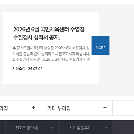
2026년 6월 국민체육센터 수영장
수질검사 성적서 공지.
♣ 군산국민체육센터 수영장 2026년 6월 수질검사 성
MORE
적서를 붙임과 같이 공지하오니 참고하시기 바랍니다.
1. 수질검사 의뢰일 : 2026. 6. 24.(수) 2. 수질검사 의뢰
처 : 전북대학교 물환경연구센터 3. 근거 : 『체육시설
시정소식 | 26.07.02
리집
기타 누리집
전화번호안내
사이트도우미