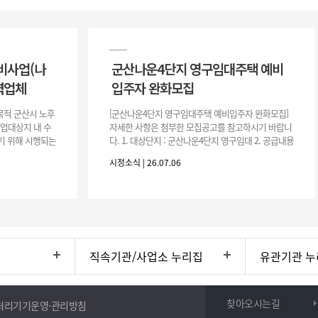
비사업(나
군산나운4단지 영구임대주택 예비
력업체
입주자 완화모집
목적 군산시 노후
[군산나운4단지 영구임대주택 예비입주자 완화모집]
사업대상지 내 수
자세한 사항은 첨부한 모집공고를 참고하시기 바랍니
기 위해 시행되는
다. 1. 대상단지 : 군산나운4단지 영구임대 2. 공급내용
수행하기 위한 복
: 26.37㎡ (7평) 500호 3. 공 고 일 : 2026. 7. 6.
시정소식 | 26.07.06
직속기관/사업소 누리집
유관기관 누
찾아오시는길
처리기기운영·관리방침