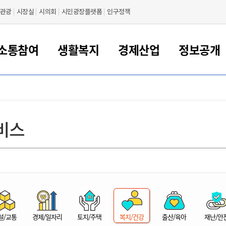
관광
시장실
시의회
시민광장플랫폼
인구정책
소통참여
생활복지
경제산업
정보공개
새만금 해양거점도시 군산
정보공개 목록/청구
시민참여서비스
여권 민원
기업지원
교육
군산시 소개
군산시 관할권 주요논리
각종 신고/민원
사전정보공표
일자리/창업
차량 민원
상하수도
시청안내
새만금 관할구역 결
주민등록/인감/가
교통안내
기업목록
인사운영
SNS소식
여권발급안내
시민광장플랫폼
교육지원
투자기업 인센티브
정보공개 목록/청구
군산 현황
차량등록사업소 안내
하수도 계획
군산시 명장
사전정보공표
청사종합안내
주민등록/인감/가
시내버스
일반기업 목록
2022년도 통계
조직도
비스
여권 서식
시장에게 바란다
평생교육
기업지원정책
군산의 역사
차량 신규/이전 등록
상수도시설
구인구직
수시공표
전화번호안내
각종서식
택시
사회적경제기업
2023년도 통계
업무
나의민원
학자금대출이자지원
경제 공지/서식
수상현황
저당권 설정/말소 등록
수질검사
청년뜰(청년센터/창업센터)
부서별 팩스번호
시외버스/고속버스
공장 검색
2024년도 통계
부서소
나도한마디
우리아이 꿈탐험 지원사업
기업애로해소SOS
자연지리특성
등록원부 열람/발급
상수도/하수도 요금
시청 오시는 길
철도/항공
2025년도 통계
부서별 
군산시사회적경제지원센터
칭찬합시다
시민정보화교육
강소연구개발특구
행정구역/행정지도
자동차 등록 서식
요금조회납부시스템
여객선
설문조사
부모학교예약시스템
자매결연/국제협력 도시
자동차 과태료 조회 및 납부
공공하수처리시설
교통 관련사이트
일자리 지원사업
자원봉사참여
군산어린이시청
군산의 상징
자동차 정기(종합)검사 기
주정차단속 문자알
일자리지원센터
설/교통
경제/일자리
토지/주택
복지/건강
출산/육아
재난/안
간조회 및 검사예약
스
전자민원창
적극행정
디지털배움터