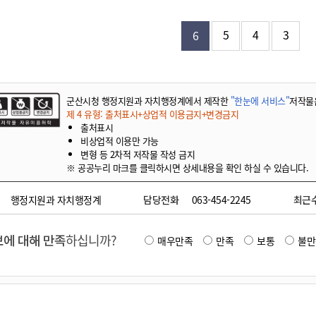
기부자 예우제
기부자 명예의 전당
5
4
3
6
기금사업
군산시 답례품
고향사랑기부제 소식
군산시청 행정지원과 자치행정계에서 제작한
"한눈에 서비스"
저작물
제 4 유형: 출처표시+상업적 이용금지+변경금지
출처표시
비상업적 이용만 가능
변형 등 2차적 저작물 작성 금지
※ 공공누리 마크를 클릭하시면 상세내용을 확인 하실 수 있습니다.
행정지원과 자치행정계
담당전화
063-454-2245
최근
에 대해 만족
하십니까?
매우만족
만족
보통
불만