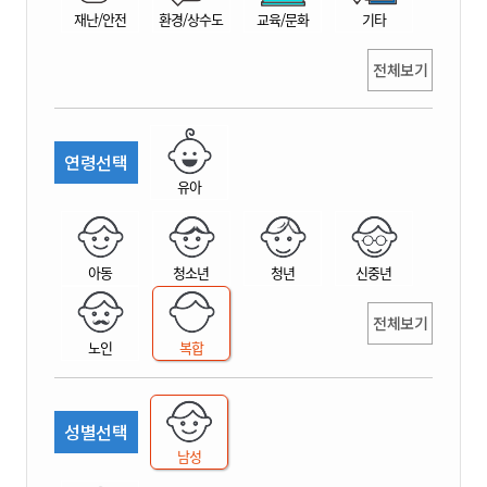
재난/안전
환경/상수도
교육/문화
기타
전체보기
연령선택
유아
아동
청소년
청년
신중년
전체보기
노인
복합
성별선택
남성