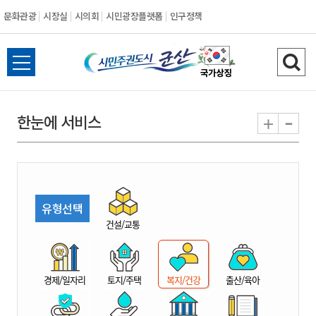
문화관광
시장실
시의회
시민광장플랫폼
인구정책
시
전
검
민
체
색
메
하
-
+
한눈에 서비스
주
뉴
기
열
권
기
도
유형선택
시
건설/교통
군
경제/일자리
토지/주택
복지/건강
출산/육아
산