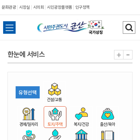
문화관광
시장실
시의회
시민광장플랫폼
인구정책
시
전
검
민
체
색
메
하
-
+
한눈에 서비스
주
뉴
기
열
권
기
도
유형선택
시
건설/교통
군
경제/일자리
토지/주택
복지/건강
출산/육아
산