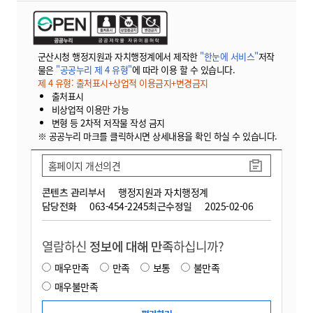
군산시청 행정지원과 자치행정계에서 제작한
"한눈에 서비스"
저작
물은
"공공누리 제 4 유형"
에 따라 이용 할 수 있습니다.
제 4 유형: 출처표시+상업적 이용금지+변경금지
출처표시
비상업적 이용만 가능
변형 등 2차적 저작물 작성 금지
※ 공공누리 마크를 클릭하시면 상세내용을 확인 하실 수 있습니다.
홈페이지 개선의견
콘텐츠 관리부서
행정지원과 자치행정계
담당전화
063-454-2245
최근수정일
2025-02-06
열람하신
정보에 대해 만족
하십니까?
매우만족
만족
보통
불만족
매우불만족