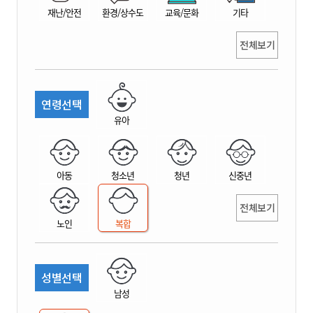
재난/안전
환경/상수도
교육/문화
기타
전체보기
연령선택
유아
아동
청소년
청년
신중년
전체보기
노인
복합
성별선택
남성