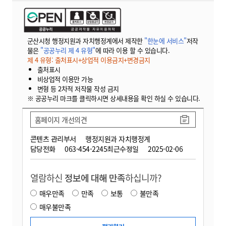
군산시청 행정지원과 자치행정계에서 제작한
"한눈에 서비스"
저작
물은
"공공누리 제 4 유형"
에 따라 이용 할 수 있습니다.
제 4 유형: 출처표시+상업적 이용금지+변경금지
출처표시
비상업적 이용만 가능
변형 등 2차적 저작물 작성 금지
※ 공공누리 마크를 클릭하시면 상세내용을 확인 하실 수 있습니다.
홈페이지 개선의견
콘텐츠 관리부서
행정지원과 자치행정계
담당전화
063-454-2245
최근수정일
2025-02-06
열람하신
정보에 대해 만족
하십니까?
매우만족
만족
보통
불만족
매우불만족