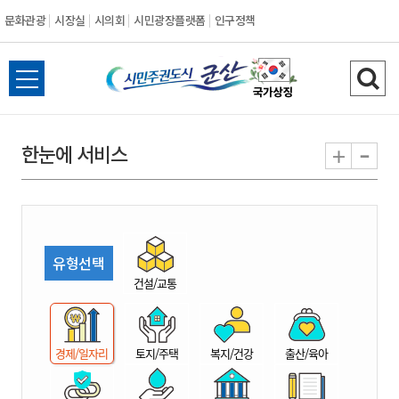
문화관광
시장실
시의회
시민광장플랫폼
인구정책
시
전
검
민
체
색
메
하
-
+
한눈에 서비스
주
뉴
기
열
권
기
도
유형선택
시
건설/교통
군
경제/일자리
토지/주택
복지/건강
출산/육아
산