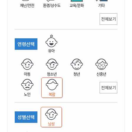
재난/안전
환경/상수도
교육/문화
기타
전체보기
연령선택
유아
아동
청소년
청년
신중년
전체보기
노인
복합
성별선택
남성