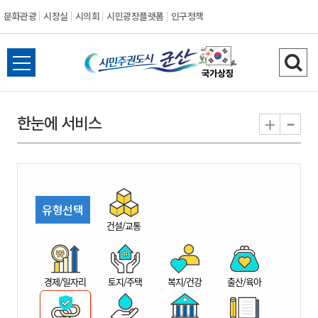
문화관광
시장실
시의회
시민광장플랫폼
인구정책
시
전
검
민
체
색
메
하
-
+
한눈에 서비스
주
뉴
기
열
권
기
도
유형선택
시
건설/교통
군
경제/일자리
토지/주택
복지/건강
출산/육아
산