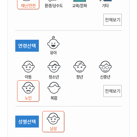
재난/안전
환경/상수도
교육/문화
기타
전체보기
연령선택
유아
아동
청소년
청년
신중년
전체보기
노인
복합
성별선택
남성