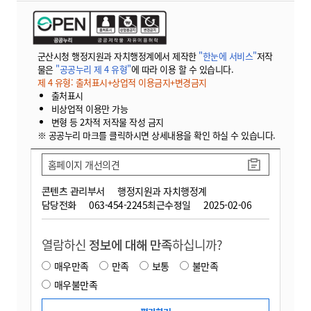
군산시청 행정지원과 자치행정계에서 제작한
"한눈에 서비스"
저작
물은
"공공누리 제 4 유형"
에 따라 이용 할 수 있습니다.
제 4 유형: 출처표시+상업적 이용금지+변경금지
출처표시
비상업적 이용만 가능
변형 등 2차적 저작물 작성 금지
※ 공공누리 마크를 클릭하시면 상세내용을 확인 하실 수 있습니다.
홈페이지 개선의견
콘텐츠 관리부서
행정지원과 자치행정계
담당전화
063-454-2245
최근수정일
2025-02-06
열람하신
정보에 대해 만족
하십니까?
매우만족
만족
보통
불만족
매우불만족