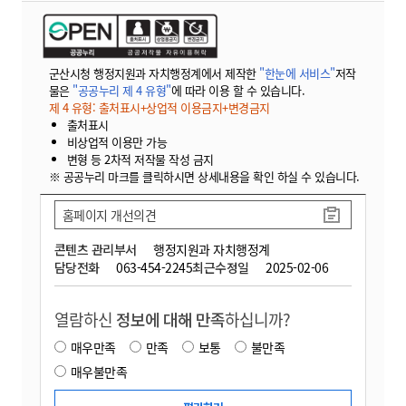
군산시청 행정지원과 자치행정계에서 제작한
"한눈에 서비스"
저작
물은
"공공누리 제 4 유형"
에 따라 이용 할 수 있습니다.
제 4 유형: 출처표시+상업적 이용금지+변경금지
출처표시
비상업적 이용만 가능
변형 등 2차적 저작물 작성 금지
※ 공공누리 마크를 클릭하시면 상세내용을 확인 하실 수 있습니다.
홈페이지 개선의견
콘텐츠 관리부서
행정지원과 자치행정계
담당전화
063-454-2245
최근수정일
2025-02-06
열람하신
정보에 대해 만족
하십니까?
매우만족
만족
보통
불만족
매우불만족