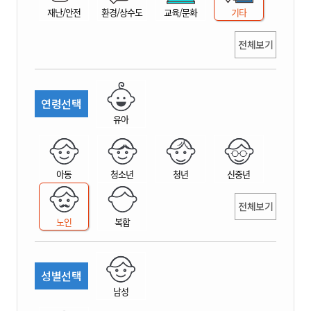
재난/안전
환경/상수도
교육/문화
기타
전체보기
연령선택
유아
아동
청소년
청년
신중년
전체보기
노인
복합
성별선택
남성