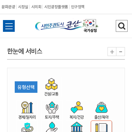
문화관광
시장실
시의회
시민광장플랫폼
인구정책
시
전
검
민
체
색
메
하
-
+
한눈에 서비스
주
뉴
기
열
권
기
도
유형선택
시
건설/교통
군
경제/일자리
토지/주택
복지/건강
출산/육아
산