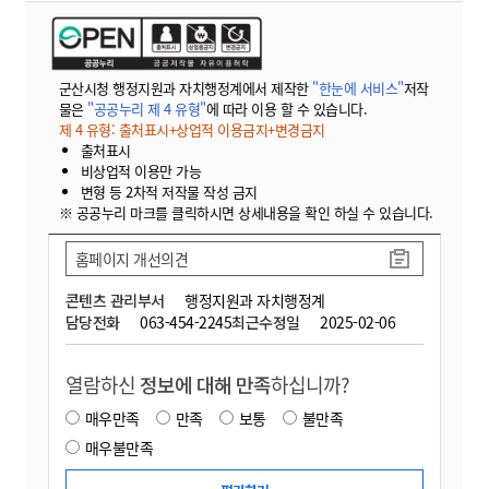
군산시청 행정지원과 자치행정계에서 제작한
"한눈에 서비스"
저작
물은
"공공누리 제 4 유형"
에 따라 이용 할 수 있습니다.
제 4 유형: 출처표시+상업적 이용금지+변경금지
출처표시
비상업적 이용만 가능
변형 등 2차적 저작물 작성 금지
※ 공공누리 마크를 클릭하시면 상세내용을 확인 하실 수 있습니다.
홈페이지 개선의견
콘텐츠 관리부서
행정지원과 자치행정계
담당전화
063-454-2245
최근수정일
2025-02-06
열람하신
정보에 대해 만족
하십니까?
매우만족
만족
보통
불만족
매우불만족