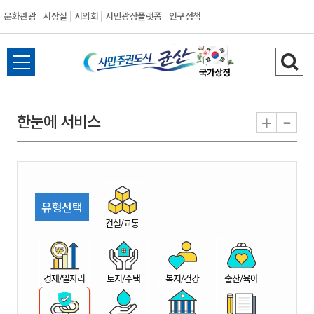
문화관광
시장실
시의회
시민광장플랫폼
인구정책
시
전
검
민
체
색
메
하
-
+
한눈에 서비스
주
뉴
기
열
권
기
도
유형선택
시
건설/교통
군
경제/일자리
토지/주택
복지/건강
출산/육아
산