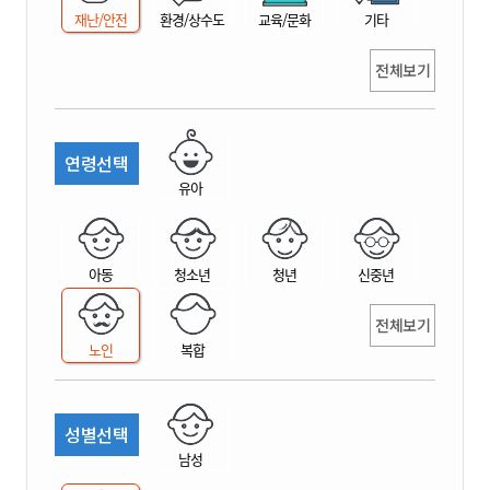
재난/안전
환경/상수도
교육/문화
기타
전체보기
연령선택
유아
아동
청소년
청년
신중년
전체보기
노인
복합
성별선택
남성