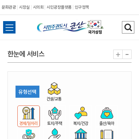
문화관광
시장실
시의회
시민광장플랫폼
인구정책
시
전
검
민
체
색
메
하
-
+
한눈에 서비스
주
뉴
기
열
권
기
도
유형선택
시
건설/교통
군
경제/일자리
토지/주택
복지/건강
출산/육아
산