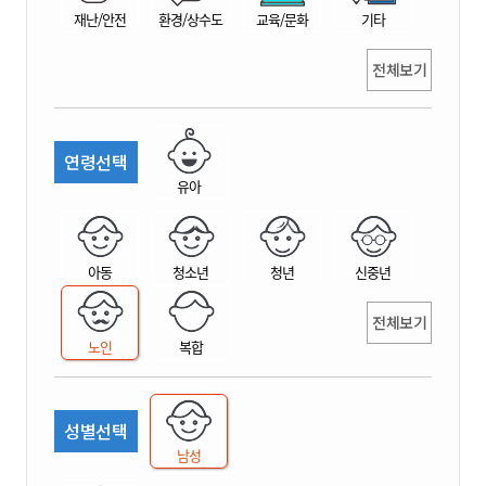
재난/안전
환경/상수도
교육/문화
기타
전체보기
연령선택
유아
아동
청소년
청년
신중년
전체보기
노인
복합
성별선택
남성