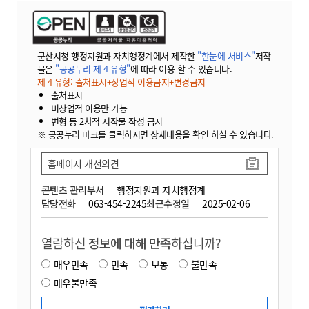
군산시청 행정지원과 자치행정계에서 제작한
"한눈에 서비스"
저작
물은
"공공누리 제 4 유형"
에 따라 이용 할 수 있습니다.
제 4 유형: 출처표시+상업적 이용금지+변경금지
출처표시
비상업적 이용만 가능
변형 등 2차적 저작물 작성 금지
※ 공공누리 마크를 클릭하시면 상세내용을 확인 하실 수 있습니다.
홈페이지 개선의견
콘텐츠 관리부서
행정지원과 자치행정계
담당전화
063-454-2245
최근수정일
2025-02-06
열람하신
정보에 대해 만족
하십니까?
매우만족
만족
보통
불만족
매우불만족