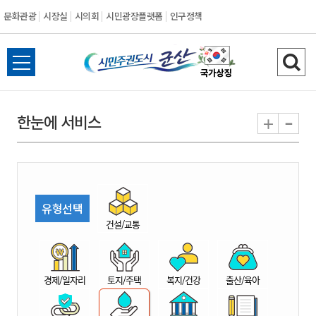
문화관광
시장실
시의회
시민광장플랫폼
인구정책
시
전
검
민
체
색
메
하
-
+
한눈에 서비스
주
뉴
기
열
권
기
도
유형선택
시
건설/교통
군
경제/일자리
토지/주택
복지/건강
출산/육아
산