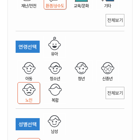
재난/안전
환경/상수도
교육/문화
기타
전체보기
연령선택
유아
아동
청소년
청년
신중년
전체보기
노인
복합
성별선택
남성