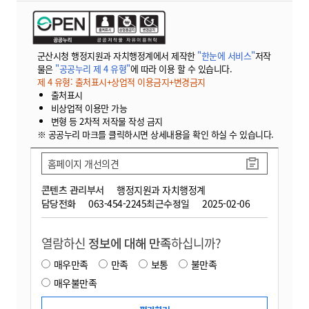
군산시청 행정지원과 자치행정계에서 제작한
"한눈에 서비스"
저작
물은
"공공누리 제 4 유형"
에 따라 이용 할 수 있습니다.
제 4 유형: 출처표시+상업적 이용금지+변경금지
출처표시
비상업적 이용만 가능
변형 등 2차적 저작물 작성 금지
※ 공공누리 마크를 클릭하시면 상세내용을 확인 하실 수 있습니다.
홈페이지 개선의견
콘텐츠 관리부서
행정지원과 자치행정계
담당전화
063-454-2245
최근수정일
2025-02-06
열람하신
정보에 대해 만족
하십니까?
매우만족
만족
보통
불만족
매우불만족