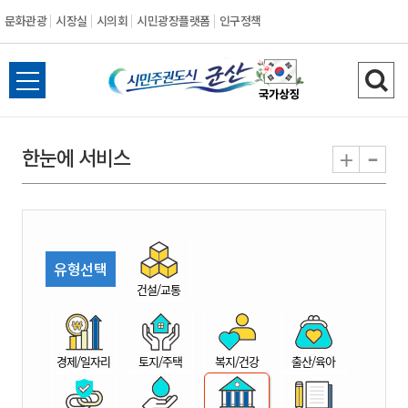
문화관광
시장실
시의회
시민광장플랫폼
인구정책
시
전
검
민
체
색
메
하
-
+
한눈에 서비스
주
뉴
기
열
권
기
도
유형선택
시
건설/교통
군
경제/일자리
토지/주택
복지/건강
출산/육아
산