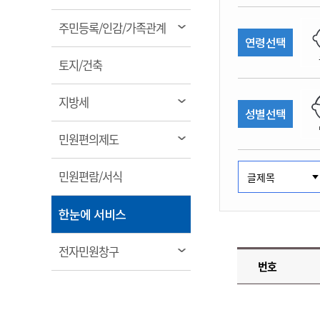
림
계약정보공개
전화번호안내
전화번호안내
전화번호안내
전화번호안내
전화번호안내
전화번호안내
전화번호안내
전화번호안내
군산시보
장사정보
열
주민등록/인감/가족관계
입찰/계약정보
연령선택
읍면동소식
주민복지 안내서
주요시책
림
수산업
찾아오시는길
찾아오시는길
찾아오시는길
찾아오시는길
찾아오시는길
찾아오시는길
찾아오시는길
찾아오시는길
용역과제
열
민원편의제도
토지/건축
웹진 열린군산
시정계획
어업현황
림
타기관소식
민원 1회방문 처리제
주요업무
수산물 안전정보
열
지방세
성별선택
어디서나 민원처리제
시정백서
림
군산수산물 소비촉진행사
상품권 구매 사용 및 관리
사전심사 청구제도
열
민원편의제도
군산 특화 수산물
림
민원인 후견인제
열
민원편람/서식
복합민원 상담예약제
림
폐업신고 원스톱서비스
열
한눈에 서비스
납세자 보호관제도
림
『안심상속』 원스톱 서비
열
전자민원창구
스
번호
림