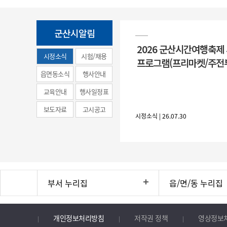
군산시알림
2026 군산시간여행축제
시정소식
시험/채용
프로그램(프리마켓/주전
(municipal
읍면동소식
행사안내
news)
교육안내
행사일정표
보도자료
고시공고
시정소식 | 26.07.30
부서 누리집
읍/면/동 누리집
개인정보처리방침
저작권 정책
영상정보