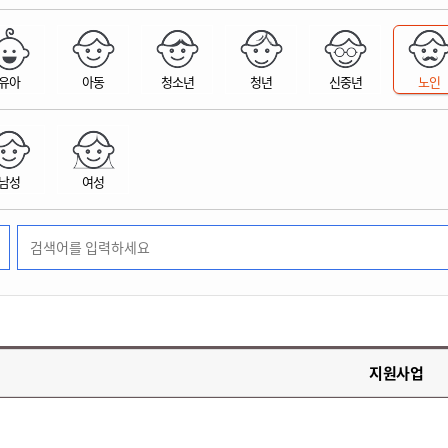
위원회 현황
공공데이터 개방
업무추진비공
군산시 무상교통
공부의 명수
정부24
위원회 명단공개
공공데이터 개방
예산/재정
법률정보
국민신문고
건설
부동산
에너지
유아
아동
청소년
청년
신중년
노인
환경
청소
위생
위원회 회의록 공개
공공데이터 수요조사
민원편람/서식
한눈에 서비스
전자가족관계등록
예산안내
조례규칙 입법예고
경제동향
도로/가로등
부동산 정보
태양광
환경선언문
청소정보
공중위생
재정공시
조례규칙 입법예고(구)
물가정보
자전거
주소/건축/지적/지리정보
가스/석유
인터넷등기소
환경기본정보
대형폐기물 배출신고
위생용품 제조업
결산보고서
법률정보 관련사이트
사회조사
조상땅찾기
국세청홈택스
남성
여성
화학물질 관리지도
공모사업
생활쓰레기 처리요령
식품위생
중기지방재정계획
사업체조
위택스
미세먼지 대응
음식물쓰레기 처리요령
문화 콘텐츠업
투자심사
통계연보
부동산통합민원
환경영향평가
폐기물 처리시설 현황
예산낭비신고
청년통계
체육
공공데이터포털
석면해체 건축물정보
보조금 부정수급 신고
주민등록
새올전자민원창구
체육시설 안내
환경오염업소 공개
공유재산
체류외국
군산시체육회
환경 관련사이트
재정용어사전
생활체육 공지
지원사업
군산시 고향사랑기부제
고향사랑기부제 소개
군산상품