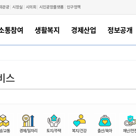
화관광
시장실
시의회
시민광장플랫폼
인구정책
소통참여
생활복지
경제산업
정보공개
새만금 해양거점도시 군산
정보공개 목록/청구
시민참여서비스
여권 민원
기업지원
교육
군산시 소개
군산시 관할권 주요논리
각종 신고/민원
사전정보공표
일자리/창업
차량 민원
상하수도
시청안내
새만금 관할구역 결
주민등록/인감/가
교통안내
기업목록
인사운영
SNS소식
여권발급안내
시민광장플랫폼
교육지원
투자기업 인센티브
정보공개 목록/청구
군산 현황
차량등록사업소 안내
하수도 계획
군산시 명장
사전정보공표
청사종합안내
주민등록/인감/가
시내버스
일반기업 목록
2022년도 통계
조직도
비스
여권 서식
시장에게 바란다
평생교육
기업지원정책
군산의 역사
차량 신규/이전 등록
상수도시설
구인구직
수시공표
전화번호안내
각종서식
택시
사회적경제기업
2023년도 통계
업무
나의민원
학자금대출이자지원
경제 공지/서식
수상현황
저당권 설정/말소 등록
수질검사
청년뜰(청년센터/창업센터)
부서별 팩스번호
시외버스/고속버스
공장 검색
2024년도 통계
부서소
나도한마디
우리아이 꿈탐험 지원사업
기업애로해소SOS
자연지리특성
등록원부 열람/발급
상수도/하수도 요금
시청 오시는 길
철도/항공
2025년도 통계
부서별 
군산시사회적경제지원센터
칭찬합시다
시민정보화교육
강소연구개발특구
행정구역/행정지도
자동차 등록 서식
요금조회납부시스템
여객선
설문조사
부모학교예약시스템
자매결연/국제협력 도시
자동차 과태료 조회 및 납부
공공하수처리시설
교통 관련사이트
일자리 지원사업
자원봉사참여
군산어린이시청
군산의 상징
자동차 정기(종합)검사 기
주정차단속 문자알
일자리지원센터
설/교통
경제/일자리
토지/주택
복지/건강
출산/육아
재난/안
간조회 및 검사예약
스
전자민원창
적극행정
디지털배움터