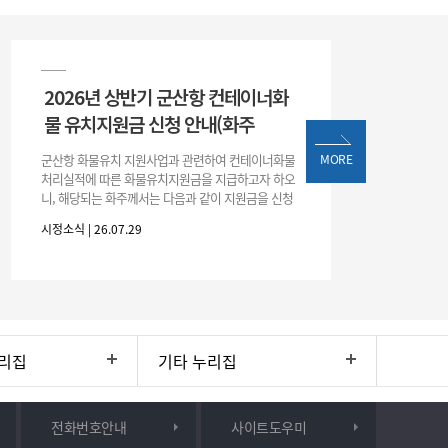
2026년 상반기 군산항 컨테이너화
물 유치지원금 신청 안내(화주
군산항 화물유치 지원사업과 관련하여 컨테이너화물
MORE
처리실적에 따른 화물유치지원금을 지급하고자 하오
니, 해당되는 화주께서는 다음과 같이 지원금을 신청
하시기 바랍니다. 1. 해당기간 : ‘25. 11. 1. ~ '26. 4. 30.
시정소식 | 26.07.29
(6개월
리집
기타 누리집
전화번호안내
사이트도우미