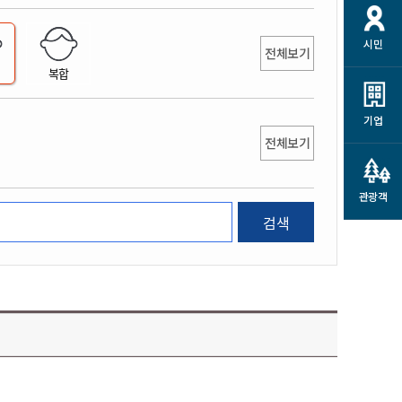
개
재정정보 공개
공공저작물
션
시민
통계정보
행정규제개혁
전체보기
소상공인 지원
복합
민방위/재난안전
시스템
행정규제개혁안내
고유가 피해지원금
민방위
규제신문고
군산사랑배달 배달의명수
기업
재난안전
전체보기
규제입증요청
카드수수료 지원
풍수해보험
사
규제정보포털
소상공인지원
재해예방
관광객
관련기관 안내
검색
군산시착한가격업소
시민대상보험
통계
영조물 배상보험
인 현황
군산시민 안전보험
군산시민 자전거보험
군산 상품
농업인안전보험 농가부담
 가이드북
금 지원사업