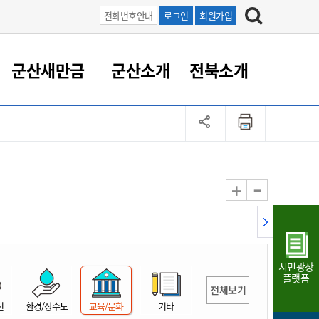
전화번호안내
로그인
회원가입
군산새만금
군산소개
전북소개
정 대응
족관계
부서/업무
RE100의 중심 새만금
도시/공원/주택
산업인프라
정책실명제
토지/건축
읍면동 안내
군산새만금 홍보 영상
조직운영6대지표
농업/축산업
도시재생
지방세
족관계
도시계획/지구단위계획
군산국가산업단지
정책실명제 안내
지방세
도시재생사업
민선8기 농업비전/발전방
공무원 정원
향
-
+
공원녹지
군산2국가산업단지
국민신청실명제안내
지방세환급금신청
도시재생(현장)지원센터
과장급이상 상위직 비율
농산물 유통
식
주택
새만금산업단지
정책실명제 중점관리 대상
지방세 상담챗봇
도시재생시설 현황
공무원 1인당 주민수
가축방역
자료실
자유무역지역
도시재생 공지/행사
현장공무원 비율
동물복지
지방산업단지
재정규모대비 인건비운영
시민광장
농공단지
실국본부수
플랫폼
전체보기
림 서비
산업단지 지도
내고장 알리미
전
환경/상수도
교육/문화
기타
구
항만/여객/공항/철도/컨벤