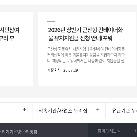
 시민참여
2026년 상반기 군산항 컨테이너화
부리 부
물 유치지원금 신청 안내(포워
군산항 화물유치 지원사업과 관련하여 컨테이너화물
처리실적에 따른 화물유치지원금을 지급하고자 하오
니, 해당되는 포워더께서는 다음과 같이 지원금을 신
청하시기 바랍니다. 1. 해당기간 : ‘25. 11. 1. ~ '26. 4.
시정소식 | 26.07.29
30.(6개
직속기관/사업소 누리집
유관기관 누
찾아오시는길
처리기기운영·관리방침