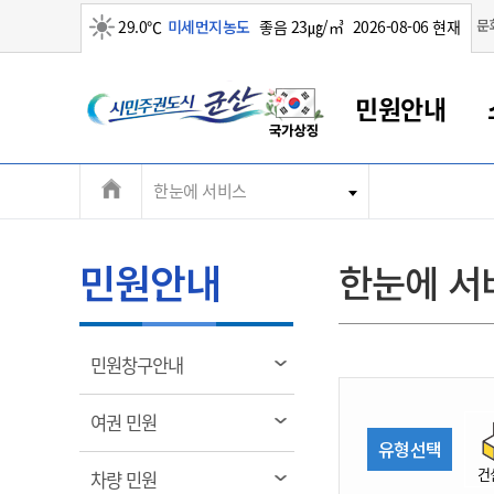
맑음
문
29.0℃
미세먼지농도
좋음 23㎍/㎥
2026-08-06 현재
시
민원안내
민
전
한눈에 서비스
군산새만금
민원안내
소통참여
생활복지
경제산업
정보공개
군산소개
전북소개
주
군산에서 시작되는 새만금
전북특별자치도 소개
군산사랑상품권
민원창구안내
정보공개제도
복지/보건
시정알림
군산시 비전
체
권
민원이용안내
시정소식
인구정책
상품권 안내
제도안내
전북특별자치도란?
메
민원안내
한눈에 서
민원수수료
시험/채용
통합돌봄
상품권 공지사항
비공개대상정보
전북특별자치도 용어 Q&A
뉴
도
종합민원창구
보도자료
주민복지
상품권 Q&A
불복구제절차
자료실
시
아름다운 배려창구
행사안내
아동/청소년
상품권 이용규약
수수료
열
민원창구안내
홍보영상 게시판
토지정보민원창구
행사일정표
여성/가족
판매대행점 조회
정보공개서식
림
군
대표전화
대표전화
대표전화
대표전화
대표전화
대표전화
대표전화
대표전화
063-454-4000
063-454-4000
063-454-4000
063-454-4000
063-454-4000
063-454-4000
063-454-4000
063-454-4000
열
여권 민원
무인민원발급기
교육안내
노인복지
지류상품권 재고조회
림
유형선택
산
보건소식
장애인복지
부서 및 담당자 연락처
부서 및 담당자 연락처
부서 및 담당자 연락처
부서 및 담당자 연락처
부서 및 담당자 연락처
부서 및 담당자 연락처
부서 및 담당자 연락처
부서 및 담당자 연락처
건
열
차량 민원
고시공고
사회서비스(바우처)