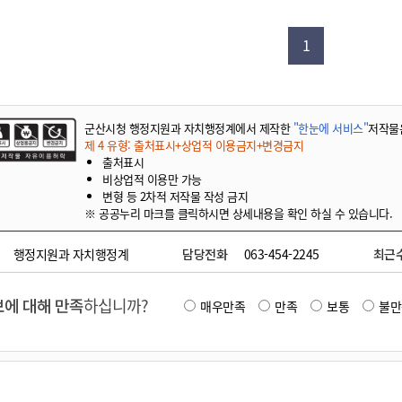
기부자 예우제
기부자 명예의 전당
1
기금사업
군산시 답례품
고향사랑기부제 소식
군산시청 행정지원과 자치행정계에서 제작한
"한눈에 서비스"
저작물
제 4 유형: 출처표시+상업적 이용금지+변경금지
출처표시
비상업적 이용만 가능
변형 등 2차적 저작물 작성 금지
※ 공공누리 마크를 클릭하시면 상세내용을 확인 하실 수 있습니다.
행정지원과 자치행정계
담당전화
063-454-2245
최근
에 대해 만족
하십니까?
매우만족
만족
보통
불만