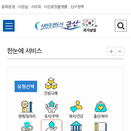
문화관광
시장실
시의회
시민광장플랫폼
인구정책
시
전
검
민
체
색
메
하
-
+
한눈에 서비스
주
뉴
기
열
권
기
도
유형선택
시
건설/교통
군
경제/일자리
토지/주택
복지/건강
출산/육아
산