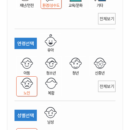
재난/안전
환경/상수도
교육/문화
기타
전체보기
연령선택
유아
아동
청소년
청년
신중년
전체보기
노인
복합
성별선택
남성