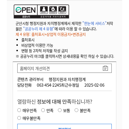
군산시청 행정지원과 자치행정계에서 제작한
"한눈에 서비스"
저작
물은
"공공누리 제 4 유형"
에 따라 이용 할 수 있습니다.
제 4 유형: 출처표시+상업적 이용금지+변경금지
출처표시
비상업적 이용만 가능
변형 등 2차적 저작물 작성 금지
※ 공공누리 마크를 클릭하시면 상세내용을 확인 하실 수 있습니다.
홈페이지 개선의견
콘텐츠 관리부서
행정지원과 자치행정계
담당전화
063-454-2245
최근수정일
2025-02-06
열람하신
정보에 대해 만족
하십니까?
매우만족
만족
보통
불만족
매우불만족