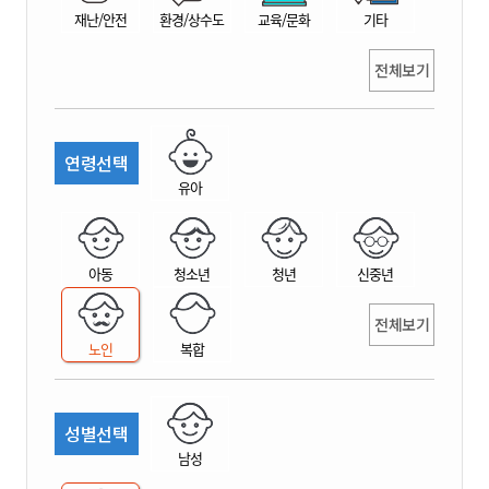
재난/안전
환경/상수도
교육/문화
기타
전체보기
연령선택
유아
아동
청소년
청년
신중년
전체보기
노인
복합
성별선택
남성