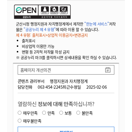
군산시청 행정지원과 자치행정계에서 제작한
"한눈에 서비스"
저작
물은
"공공누리 제 4 유형"
에 따라 이용 할 수 있습니다.
제 4 유형: 출처표시+상업적 이용금지+변경금지
출처표시
비상업적 이용만 가능
변형 등 2차적 저작물 작성 금지
※ 공공누리 마크를 클릭하시면 상세내용을 확인 하실 수 있습니다.
홈페이지 개선의견
콘텐츠 관리부서
행정지원과 자치행정계
담당전화
063-454-2245
최근수정일
2025-02-06
열람하신
정보에 대해 만족
하십니까?
매우만족
만족
보통
불만족
매우불만족