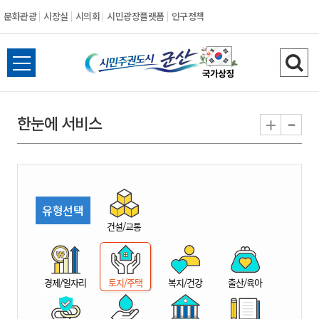
문화관광
시장실
시의회
시민광장플랫폼
인구정책
시
전
검
민
체
색
메
하
-
+
한눈에 서비스
주
뉴
기
열
권
기
도
유형선택
시
건설/교통
군
경제/일자리
토지/주택
복지/건강
출산/육아
산