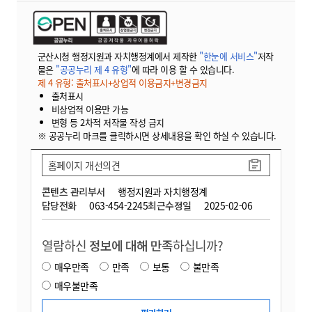
군산시청 행정지원과 자치행정계에서 제작한
"한눈에 서비스"
저작
물은
"공공누리 제 4 유형"
에 따라 이용 할 수 있습니다.
제 4 유형: 출처표시+상업적 이용금지+변경금지
출처표시
비상업적 이용만 가능
변형 등 2차적 저작물 작성 금지
※ 공공누리 마크를 클릭하시면 상세내용을 확인 하실 수 있습니다.
홈페이지 개선의견
콘텐츠 관리부서
행정지원과 자치행정계
담당전화
063-454-2245
최근수정일
2025-02-06
열람하신
정보에 대해 만족
하십니까?
매우만족
만족
보통
불만족
매우불만족