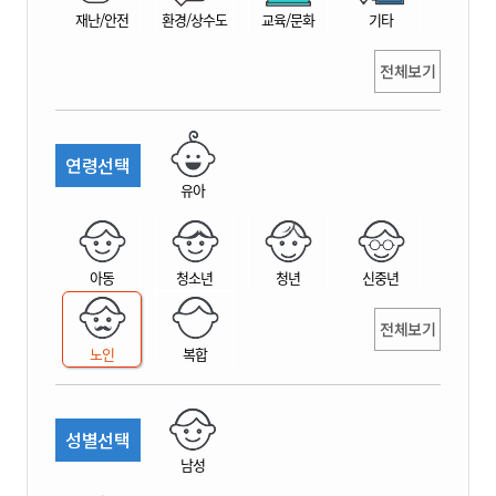
재난/안전
환경/상수도
교육/문화
기타
전체보기
연령선택
유아
아동
청소년
청년
신중년
전체보기
노인
복합
성별선택
남성