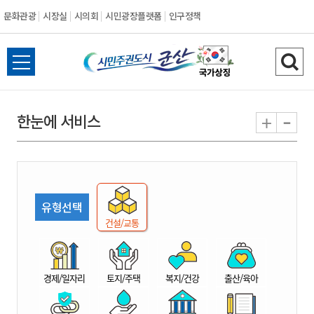
문화관광
시장실
시의회
시민광장플랫폼
인구정책
시
전
검
민
체
색
메
하
-
+
한눈에 서비스
주
뉴
기
열
권
기
도
유형선택
시
건설/교통
군
경제/일자리
토지/주택
복지/건강
출산/육아
산