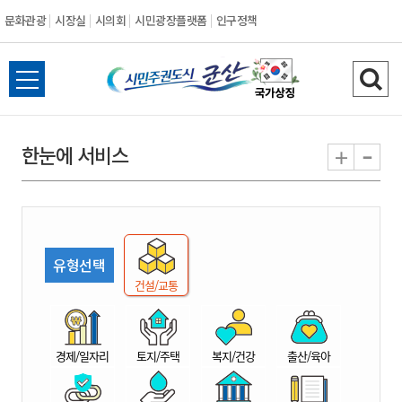
문화관광
시장실
시의회
시민광장플랫폼
인구정책
시
전
검
민
체
색
메
하
-
+
한눈에 서비스
주
뉴
기
열
권
기
도
유형선택
시
건설/교통
군
경제/일자리
토지/주택
복지/건강
출산/육아
산