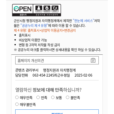
군산시청 행정지원과 자치행정계에서 제작한
"한눈에 서비스"
저작
물은
"공공누리 제 4 유형"
에 따라 이용 할 수 있습니다.
제 4 유형: 출처표시+상업적 이용금지+변경금지
출처표시
비상업적 이용만 가능
변형 등 2차적 저작물 작성 금지
※ 공공누리 마크를 클릭하시면 상세내용을 확인 하실 수 있습니다.
홈페이지 개선의견
콘텐츠 관리부서
행정지원과 자치행정계
담당전화
063-454-2245
최근수정일
2025-02-06
열람하신
정보에 대해 만족
하십니까?
매우만족
만족
보통
불만족
매우불만족