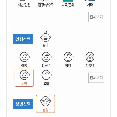
재난/안전
환경/상수도
교육/문화
기타
전체보기
연령선택
유아
아동
청소년
청년
신중년
전체보기
노인
복합
성별선택
남성