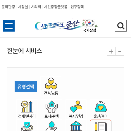
문화관광
시장실
시의회
시민광장플랫폼
인구정책
시
전
검
민
체
색
메
하
-
+
한눈에 서비스
주
뉴
기
열
권
기
도
유형선택
시
건설/교통
군
경제/일자리
토지/주택
복지/건강
출산/육아
산