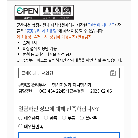
군산시청 행정지원과 자치행정계에서 제작한
"한눈에 서비스"
저작
물은
"공공누리 제 4 유형"
에 따라 이용 할 수 있습니다.
제 4 유형: 출처표시+상업적 이용금지+변경금지
출처표시
비상업적 이용만 가능
변형 등 2차적 저작물 작성 금지
※ 공공누리 마크를 클릭하시면 상세내용을 확인 하실 수 있습니다.
홈페이지 개선의견
콘텐츠 관리부서
행정지원과 자치행정계
담당전화
063-454-2245
최근수정일
2025-02-06
열람하신
정보에 대해 만족
하십니까?
매우만족
만족
보통
불만족
매우불만족