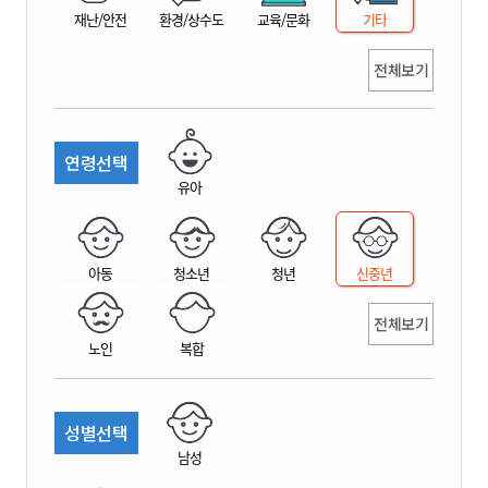
재난/안전
환경/상수도
교육/문화
기타
전체보기
연령선택
유아
아동
청소년
청년
신중년
전체보기
노인
복합
성별선택
남성