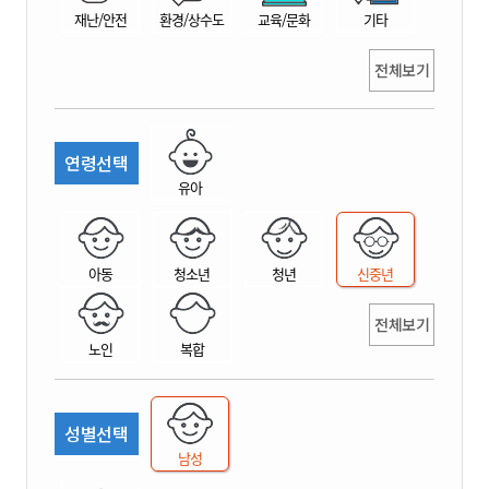
재난/안전
환경/상수도
교육/문화
기타
전체보기
연령선택
유아
아동
청소년
청년
신중년
전체보기
노인
복합
성별선택
남성