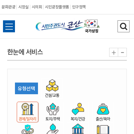
문화관광
시장실
시의회
시민광장플랫폼
인구정책
시
전
검
민
체
색
메
하
-
+
한눈에 서비스
주
뉴
기
열
권
기
도
유형선택
시
건설/교통
군
경제/일자리
토지/주택
복지/건강
출산/육아
산