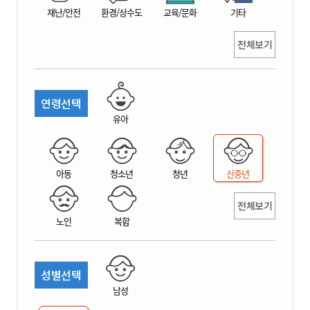
재난/안전
환경/상수도
교육/문화
기타
전체보기
연령선택
유아
아동
청소년
청년
신중년
전체보기
노인
복합
성별선택
남성