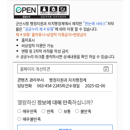
군산시청 행정지원과 자치행정계에서 제작한
"한눈에 서비스"
저작
물은
"공공누리 제 4 유형"
에 따라 이용 할 수 있습니다.
제 4 유형: 출처표시+상업적 이용금지+변경금지
출처표시
비상업적 이용만 가능
변형 등 2차적 저작물 작성 금지
※ 공공누리 마크를 클릭하시면 상세내용을 확인 하실 수 있습니다.
홈페이지 개선의견
콘텐츠 관리부서
행정지원과 자치행정계
담당전화
063-454-2245
최근수정일
2025-02-06
열람하신
정보에 대해 만족
하십니까?
매우만족
만족
보통
불만족
매우불만족