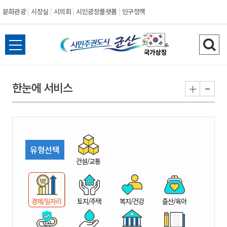
문화관광
시장실
시의회
시민광장플랫폼
인구정책
시
전
검
민
체
색
메
하
-
+
한눈에 서비스
주
뉴
기
열
권
기
도
유형선택
시
건설/교통
군
경제/일자리
토지/주택
복지/건강
출산/육아
산