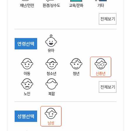
재난/안전
환경/상수도
교육/문화
기타
전체보기
연령선택
유아
아동
청소년
청년
신중년
전체보기
노인
복합
성별선택
남성