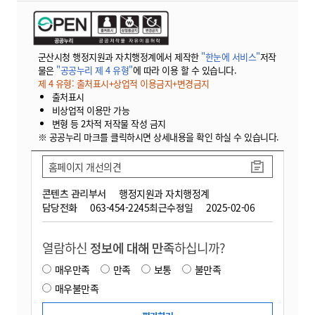
군산시청 행정지원과 자치행정계에서 제작한
"한눈에 서비스"
저작
물은
"공공누리 제 4 유형"
에 따라 이용 할 수 있습니다.
제 4 유형: 출처표시+상업적 이용금지+변경금지
출처표시
비상업적 이용만 가능
변형 등 2차적 저작물 작성 금지
※ 공공누리 마크를 클릭하시면 상세내용을 확인 하실 수 있습니다.
홈페이지 개선의견
콘텐츠 관리부서
행정지원과 자치행정계
담당전화
063-454-2245
최근수정일
2025-02-06
열람하신
정보에 대해 만족
하십니까?
매우만족
만족
보통
불만족
매우불만족