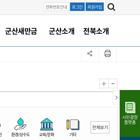
전화번호안내
로그인
회원가입
군산새만금
군산소개
전북소개
정 대응
족관계
부서/업무
RE100의 중심 새만금
도시/공원/주택
산업인프라
정책실명제
토지/건축
읍면동 안내
군산새만금 홍보 영상
조직운영6대지표
농업/축산업
도시재생
지방세
족관계
도시계획/지구단위계획
군산국가산업단지
정책실명제 안내
지방세
도시재생사업
민선8기 농업비전/발전방
공무원 정원
향
-
+
공원녹지
군산2국가산업단지
국민신청실명제안내
지방세환급금신청
도시재생(현장)지원센터
과장급이상 상위직 비율
농산물 유통
식
주택
새만금산업단지
정책실명제 중점관리 대상
지방세 상담챗봇
도시재생시설 현황
공무원 1인당 주민수
가축방역
자료실
자유무역지역
도시재생 공지/행사
현장공무원 비율
동물복지
지방산업단지
재정규모대비 인건비운영
시민광장
농공단지
실국본부수
플랫폼
전체보기
림 서비
산업단지 지도
내고장 알리미
전
환경/상수도
교육/문화
기타
구
항만/여객/공항/철도/컨벤