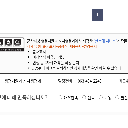
기부자 예우제
기부자 명예의 전당
1
기금사업
군산시 답례품
고향사랑기부제 소식
군산시청 행정지원과 자치행정계에서 제작한
"한눈에 서비스"
저작물
제 4 유형: 출처표시+상업적 이용금지+변경금지
출처표시
비상업적 이용만 가능
변형 등 2차적 저작물 작성 금지
※ 공공누리 마크를 클릭하시면 상세내용을 확인 하실 수 있습니다.
행정지원과 자치행정계
담당전화
063-454-2245
최근
에 대해 만족
하십니까?
매우만족
만족
보통
불만