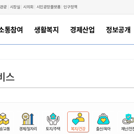
관광
시장실
시의회
시민광장플랫폼
인구정책
소통참여
생활복지
경제산업
정보공개
새만금 해양거점도시 군산
정보공개 목록/청구
시민참여서비스
여권 민원
기업지원
교육
군산시 소개
군산시 관할권 주요논리
각종 신고/민원
사전정보공표
일자리/창업
차량 민원
상하수도
시청안내
새만금 관할구역 결
주민등록/인감/가
교통안내
기업목록
인사운영
SNS소식
여권발급안내
시민광장플랫폼
교육지원
투자기업 인센티브
정보공개 목록/청구
군산 현황
차량등록사업소 안내
하수도 계획
군산시 명장
사전정보공표
청사종합안내
주민등록/인감/가
시내버스
일반기업 목록
2022년도 통계
조직도
비스
여권 서식
시장에게 바란다
평생교육
기업지원정책
군산의 역사
차량 신규/이전 등록
상수도시설
구인구직
수시공표
전화번호안내
각종서식
택시
사회적경제기업
2023년도 통계
업무
나의민원
학자금대출이자지원
경제 공지/서식
수상현황
저당권 설정/말소 등록
수질검사
청년뜰(청년센터/창업센터)
부서별 팩스번호
시외버스/고속버스
공장 검색
2024년도 통계
부서소
나도한마디
우리아이 꿈탐험 지원사업
기업애로해소SOS
자연지리특성
등록원부 열람/발급
상수도/하수도 요금
시청 오시는 길
철도/항공
2025년도 통계
부서별 
군산시사회적경제지원센터
칭찬합시다
시민정보화교육
강소연구개발특구
행정구역/행정지도
자동차 등록 서식
요금조회납부시스템
여객선
설문조사
부모학교예약시스템
자매결연/국제협력 도시
자동차 과태료 조회 및 납부
공공하수처리시설
교통 관련사이트
일자리 지원사업
자원봉사참여
군산어린이시청
군산의 상징
자동차 정기(종합)검사 기
주정차단속 문자알
일자리지원센터
설/교통
경제/일자리
토지/주택
복지/건강
출산/육아
재난/안
간조회 및 검사예약
스
전자민원창
적극행정
디지털배움터