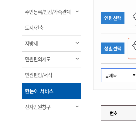
림
계약정보공개
전화번호안내
전화번호안내
전화번호안내
전화번호안내
전화번호안내
전화번호안내
전화번호안내
전화번호안내
군산시보
장사정보
열
주민등록/인감/가족관계
입찰/계약정보
연령선택
읍면동소식
주민복지 안내서
주요시책
림
수산업
찾아오시는길
찾아오시는길
찾아오시는길
찾아오시는길
찾아오시는길
찾아오시는길
찾아오시는길
찾아오시는길
용역과제
열
민원편의제도
토지/건축
웹진 열린군산
시정계획
어업현황
림
타기관소식
민원 1회방문 처리제
주요업무
수산물 안전정보
열
지방세
성별선택
어디서나 민원처리제
시정백서
림
군산수산물 소비촉진행사
상품권 구매 사용 및 관리
사전심사 청구제도
열
민원편의제도
군산 특화 수산물
림
민원인 후견인제
열
민원편람/서식
복합민원 상담예약제
림
폐업신고 원스톱서비스
열
한눈에 서비스
납세자 보호관제도
림
『안심상속』 원스톱 서비
열
전자민원창구
스
번호
림