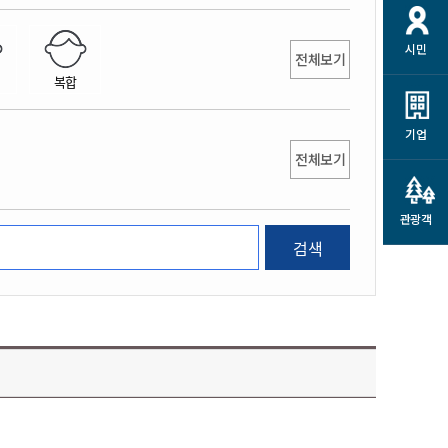
개
재정정보 공개
공공저작물
션
시민
통계정보
행정규제개혁
전체보기
소상공인 지원
복합
민방위/재난안전
시스템
행정규제개혁안내
고유가 피해지원금
민방위
규제신문고
군산사랑배달 배달의명수
기업
재난안전
전체보기
규제입증요청
카드수수료 지원
풍수해보험
사
규제정보포털
소상공인지원
재해예방
관광객
관련기관 안내
검색
군산시착한가격업소
시민대상보험
통계
영조물 배상보험
인 현황
군산시민 안전보험
군산시민 자전거보험
군산 상품
농업인안전보험 농가부담
 가이드북
금 지원사업