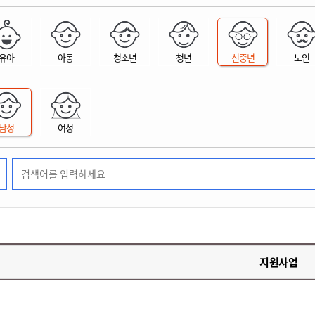
위원회 현황
공공데이터 개방
업무추진비공
군산시 무상교통
공부의 명수
정부24
위원회 명단공개
공공데이터 개방
예산/재정
법률정보
국민신문고
건설
부동산
에너지
유아
아동
청소년
청년
신중년
노인
환경
청소
위생
위원회 회의록 공개
공공데이터 수요조사
민원편람/서식
한눈에 서비스
전자가족관계등록
예산안내
조례규칙 입법예고
경제동향
도로/가로등
부동산 정보
태양광
환경선언문
청소정보
공중위생
재정공시
조례규칙 입법예고(구)
물가정보
자전거
주소/건축/지적/지리정보
가스/석유
인터넷등기소
환경기본정보
대형폐기물 배출신고
위생용품 제조업
결산보고서
법률정보 관련사이트
사회조사
조상땅찾기
국세청홈택스
남성
여성
화학물질 관리지도
공모사업
생활쓰레기 처리요령
식품위생
중기지방재정계획
사업체조
위택스
미세먼지 대응
음식물쓰레기 처리요령
문화 콘텐츠업
투자심사
통계연보
부동산통합민원
환경영향평가
폐기물 처리시설 현황
예산낭비신고
청년통계
체육
공공데이터포털
석면해체 건축물정보
보조금 부정수급 신고
주민등록
새올전자민원창구
체육시설 안내
환경오염업소 공개
공유재산
체류외국
군산시체육회
환경 관련사이트
재정용어사전
생활체육 공지
지원사업
군산시 고향사랑기부제
고향사랑기부제 소개
군산상품