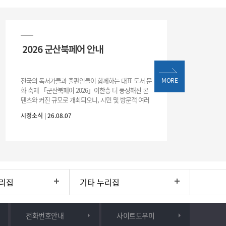
2026 군산북페어 안내
전국의 독서가들과 출판인들이 함께하는 대표 도서 문
MORE
화 축제 「군산북페어 2026」이한층 더 풍성해진 콘
텐츠와 커진 규모로 개최되오니, 시민 및 방문객 여러
분의 많은 관심과 참여 바랍니다.□ 행사 개요행사 기
시정소식 | 26.08.07
간: 2026. 8. 28.
리집
기타 누리집
전화번호안내
사이트도우미