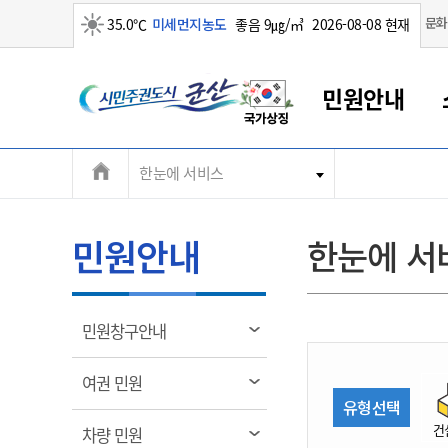
맑음
문화
35.0℃
미세먼지농도
좋음 9㎍/㎥
2026-08-08 현재
시
민원안내
민
전
한눈에 서비스
군산새만금
민원안내
소통참여
생활복지
경제산업
정보공개
군산소개
전북소개
주
군산에서 시작되는 새만금
전북특별자치도 소개
군산사랑상품권
민원창구안내
정보공개제도
복지/보건
시정알림
군산시 비전
체
권
민원이용안내
시정소식
인구정책
상품권 안내
제도안내
전북특별자치도란?
메
민원안내
한눈에 서
민원수수료
시험/채용
통합돌봄
상품권 공지사항
비공개대상정보
전북특별자치도 용어 Q&A
뉴
도
종합민원창구
보도자료
주민복지
상품권 Q&A
불복구제절차
자료실
시
아름다운 배려창구
행사안내
아동/청소년
상품권 이용규약
수수료
열
민원창구안내
홍보영상 게시판
토지정보민원창구
행사일정표
여성/가족
판매대행점 조회
정보공개서식
림
군
대표전화
대표전화
대표전화
대표전화
대표전화
대표전화
대표전화
대표전화
063-454-4000
063-454-4000
063-454-4000
063-454-4000
063-454-4000
063-454-4000
063-454-4000
063-454-4000
열
여권 민원
무인민원발급기
교육안내
노인복지
지류상품권 재고조회
림
유형선택
산
보건소식
장애인복지
부서 및 담당자 연락처
부서 및 담당자 연락처
부서 및 담당자 연락처
부서 및 담당자 연락처
부서 및 담당자 연락처
부서 및 담당자 연락처
부서 및 담당자 연락처
부서 및 담당자 연락처
건
열
차량 민원
고시공고
사회서비스(바우처)