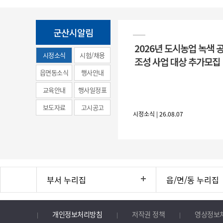
군산시알림
2026년 도시농업 녹색 
시정소식
시험/채용
조성 사업 대상 추가모집
(municipal
읍면동소식
행사안내
news)
교육안내
행사일정표
보도자료
고시공고
시정소식 | 26.08.07
부서 누리집
읍/면/동 누리집
개인정보처리방침
저작권 정책
영상정보