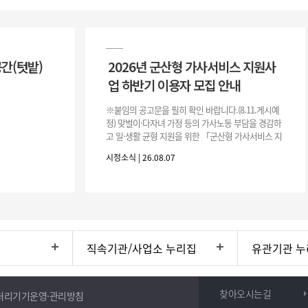
공간(텃밭)
2026년 군산형 가사서비스 지원사
업 하반기 이용자 모집 안내
※붙임의 공고문을 필히 확인 바랍니다.(8.11.게시예
정) 맞벌이·다자녀 가정 등의 가사노동 부담을 경감하
고 일·생활 균형 지원을 위한 「군산형 가사서비스 지
원사업」하반기 이용자를 다음과 같이 추가 모집하오
시정소식 | 26.08.07
니 많은 참여 바랍니다. 1
직속기관/사업소 누리집
유관기관 누
찾아오시는길
처리기기운영·관리방침