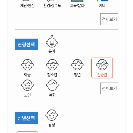
재난/안전
환경/상수도
교육/문화
기타
전체보기
연령선택
유아
아동
청소년
청년
신중년
전체보기
노인
복합
성별선택
남성