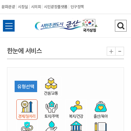
문화관광
시장실
시의회
시민광장플랫폼
인구정책
시
전
검
민
체
색
메
하
-
+
한눈에 서비스
주
뉴
기
열
권
기
도
유형선택
시
건설/교통
군
경제/일자리
토지/주택
복지/건강
출산/육아
산