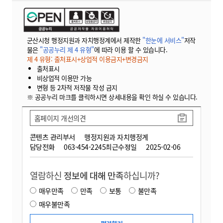
군산시청 행정지원과 자치행정계에서 제작한
"한눈에 서비스"
저작
물은
"공공누리 제 4 유형"
에 따라 이용 할 수 있습니다.
제 4 유형: 출처표시+상업적 이용금지+변경금지
출처표시
비상업적 이용만 가능
변형 등 2차적 저작물 작성 금지
※ 공공누리 마크를 클릭하시면 상세내용을 확인 하실 수 있습니다.
홈페이지 개선의견
콘텐츠 관리부서
행정지원과 자치행정계
담당전화
063-454-2245
최근수정일
2025-02-06
열람하신
정보에 대해 만족
하십니까?
매우만족
만족
보통
불만족
매우불만족