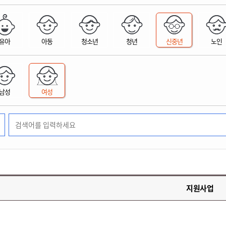
위원회 현황
공공데이터 개방
업무추진비공
군산시 무상교통
공부의 명수
정부24
위원회 명단공개
공공데이터 개방
예산/재정
법률정보
국민신문고
건설
부동산
에너지
유아
아동
청소년
청년
신중년
노인
환경
청소
위생
위원회 회의록 공개
공공데이터 수요조사
민원편람/서식
한눈에 서비스
전자가족관계등록
예산안내
조례규칙 입법예고
경제동향
도로/가로등
부동산 정보
태양광
환경선언문
청소정보
공중위생
재정공시
조례규칙 입법예고(구)
물가정보
자전거
주소/건축/지적/지리정보
가스/석유
인터넷등기소
환경기본정보
대형폐기물 배출신고
위생용품 제조업
결산보고서
법률정보 관련사이트
사회조사
조상땅찾기
국세청홈택스
남성
여성
화학물질 관리지도
공모사업
생활쓰레기 처리요령
식품위생
중기지방재정계획
사업체조
위택스
미세먼지 대응
음식물쓰레기 처리요령
문화 콘텐츠업
투자심사
통계연보
부동산통합민원
환경영향평가
폐기물 처리시설 현황
예산낭비신고
청년통계
체육
공공데이터포털
석면해체 건축물정보
보조금 부정수급 신고
주민등록
새올전자민원창구
체육시설 안내
환경오염업소 공개
공유재산
체류외국
군산시체육회
환경 관련사이트
재정용어사전
생활체육 공지
지원사업
군산시 고향사랑기부제
고향사랑기부제 소개
군산상품