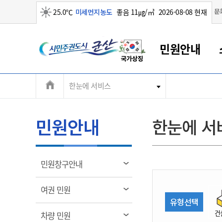
맑음
문
25.0℃
미세먼지농도
좋음 11㎍/㎥
2026-08-08 현재
시
민원안내
민
전
한눈에 서비스
군산새만금
민원안내
소통참여
생활복지
경제산업
정보공개
군산소개
전북소개
주
군산에서 시작되는 새만금
전북특별자치도 소개
군산사랑상품권
민원창구안내
정보공개제도
복지/보건
시정알림
군산시 비전
체
권
민원이용안내
시정소식
인구정책
상품권 안내
제도안내
전북특별자치도란?
메
민원안내
한눈에 서
민원수수료
시험/채용
통합돌봄
상품권 공지사항
비공개대상정보
전북특별자치도 용어 Q&A
뉴
도
종합민원창구
보도자료
주민복지
상품권 Q&A
불복구제절차
자료실
시
아름다운 배려창구
행사안내
아동/청소년
상품권 이용규약
수수료
열
민원창구안내
홍보영상 게시판
토지정보민원창구
행사일정표
여성/가족
판매대행점 조회
정보공개서식
림
군
대표전화
대표전화
대표전화
대표전화
대표전화
대표전화
대표전화
대표전화
063-454-4000
063-454-4000
063-454-4000
063-454-4000
063-454-4000
063-454-4000
063-454-4000
063-454-4000
열
여권 민원
무인민원발급기
교육안내
노인복지
지류상품권 재고조회
림
유형선택
산
보건소식
장애인복지
부서 및 담당자 연락처
부서 및 담당자 연락처
부서 및 담당자 연락처
부서 및 담당자 연락처
부서 및 담당자 연락처
부서 및 담당자 연락처
부서 및 담당자 연락처
부서 및 담당자 연락처
건
열
차량 민원
고시공고
사회서비스(바우처)