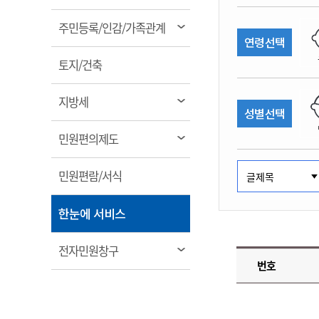
림
계약정보공개
전화번호안내
전화번호안내
전화번호안내
전화번호안내
전화번호안내
전화번호안내
전화번호안내
전화번호안내
군산시보
장사정보
열
주민등록/인감/가족관계
입찰/계약정보
연령선택
읍면동소식
주민복지 안내서
주요시책
림
수산업
찾아오시는길
찾아오시는길
찾아오시는길
찾아오시는길
찾아오시는길
찾아오시는길
찾아오시는길
찾아오시는길
용역과제
열
민원편의제도
토지/건축
웹진 열린군산
시정계획
어업현황
림
타기관소식
민원 1회방문 처리제
주요업무
수산물 안전정보
열
지방세
성별선택
어디서나 민원처리제
시정백서
림
군산수산물 소비촉진행사
상품권 구매 사용 및 관리
사전심사 청구제도
열
민원편의제도
군산 특화 수산물
림
민원인 후견인제
열
민원편람/서식
복합민원 상담예약제
림
폐업신고 원스톱서비스
열
한눈에 서비스
납세자 보호관제도
림
『안심상속』 원스톱 서비
열
전자민원창구
스
번호
림