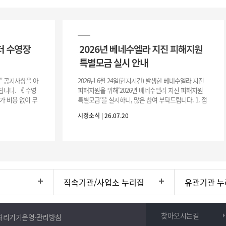
터 수영장
2026년 베네수엘라 지진 피해지원
특별모금 실시 안내
장” 공지사항을 아
2026년 6월 24일(현지시간) 발생한 베네수엘라 지진
니다. 《 수영
피해지원을 위해‘2026년 베네수엘라 지진 피해지원
가 비용 없이 무
특별모금’을 실시하니, 많은 참여 부탁드립니다. 1. 접
 : 2026. 8.
수 처 : 전북 사회복지공동모금회 2. 모집기간 : 2026.
시정소식 | 26.07.20
6.
직속기관/사업소 누리집
유관기관 누
찾아오시는길
처리기기운영·관리방침