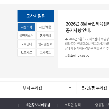
군산시알림
2026년 8월 국민체육센
시정소식
시험/채용
공지사항 안내.
(municipal
읍면동소식
행사안내
♣ 2026년 8월 “국민체육센터 수영
news)
래와 같이 안내하오니 참고하시기 바랍
교육안내
행사일정표
장에서 실시하는 강습은 이용료 외 추
보도자료
고시공고
료로 운영됩니다.》 1. 회원 가입 등록 기간
시정소식 | 26.07.22
3.(월)
부서 누리집
읍/면/동 누리집
개인정보처리방침
저작권 정책
영상정보