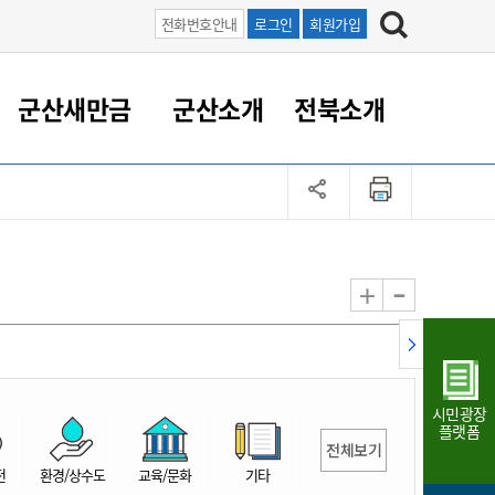
전화번호안내
로그인
회원가입
군산새만금
군산소개
전북소개
정 대응
족관계
부서/업무
RE100의 중심 새만금
도시/공원/주택
산업인프라
정책실명제
토지/건축
읍면동 안내
군산새만금 홍보 영상
조직운영6대지표
농업/축산업
도시재생
지방세
족관계
도시계획/지구단위계획
군산국가산업단지
정책실명제 안내
지방세
도시재생사업
민선8기 농업비전/발전방
공무원 정원
향
-
+
공원녹지
군산2국가산업단지
국민신청실명제안내
지방세환급금신청
도시재생(현장)지원센터
과장급이상 상위직 비율
농산물 유통
식
주택
새만금산업단지
정책실명제 중점관리 대상
지방세 상담챗봇
도시재생시설 현황
공무원 1인당 주민수
가축방역
자료실
자유무역지역
도시재생 공지/행사
현장공무원 비율
동물복지
지방산업단지
재정규모대비 인건비운영
시민광장
농공단지
실국본부수
플랫폼
전체보기
림 서비
산업단지 지도
내고장 알리미
전
환경/상수도
교육/문화
기타
구
항만/여객/공항/철도/컨벤