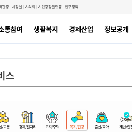
화관광
시장실
시의회
시민광장플랫폼
인구정책
소통참여
생활복지
경제산업
정보공개
새만금 해양거점도시 군산
정보공개 목록/청구
시민참여서비스
여권 민원
기업지원
교육
군산시 소개
군산시 관할권 주요논리
각종 신고/민원
사전정보공표
일자리/창업
차량 민원
상하수도
시청안내
새만금 관할구역 결
주민등록/인감/가
교통안내
기업목록
인사운영
SNS소식
여권발급안내
시민광장플랫폼
교육지원
투자기업 인센티브
정보공개 목록/청구
군산 현황
차량등록사업소 안내
하수도 계획
군산시 명장
사전정보공표
청사종합안내
주민등록/인감/가
시내버스
일반기업 목록
2022년도 통계
조직도
비스
여권 서식
시장에게 바란다
평생교육
기업지원정책
군산의 역사
차량 신규/이전 등록
상수도시설
구인구직
수시공표
전화번호안내
각종서식
택시
사회적경제기업
2023년도 통계
업무
나의민원
학자금대출이자지원
경제 공지/서식
수상현황
저당권 설정/말소 등록
수질검사
청년뜰(청년센터/창업센터)
부서별 팩스번호
시외버스/고속버스
공장 검색
2024년도 통계
부서소
나도한마디
우리아이 꿈탐험 지원사업
기업애로해소SOS
자연지리특성
등록원부 열람/발급
상수도/하수도 요금
시청 오시는 길
철도/항공
2025년도 통계
부서별 
군산시사회적경제지원센터
칭찬합시다
시민정보화교육
강소연구개발특구
행정구역/행정지도
자동차 등록 서식
요금조회납부시스템
여객선
설문조사
부모학교예약시스템
자매결연/국제협력 도시
자동차 과태료 조회 및 납부
공공하수처리시설
교통 관련사이트
일자리 지원사업
자원봉사참여
군산어린이시청
군산의 상징
자동차 정기(종합)검사 기
주정차단속 문자알
일자리지원센터
설/교통
경제/일자리
토지/주택
복지/건강
출산/육아
재난/안
간조회 및 검사예약
스
전자민원창
적극행정
디지털배움터