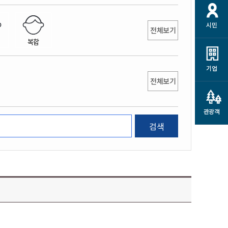
개
재정정보 공개
공공저작물
션
시민
통계정보
행정규제개혁
전체보기
소상공인 지원
복합
민방위/재난안전
시스템
행정규제개혁안내
고유가 피해지원금
민방위
규제신문고
군산사랑배달 배달의명수
기업
재난안전
전체보기
규제입증요청
카드수수료 지원
풍수해보험
사
규제정보포털
소상공인지원
재해예방
관광객
관련기관 안내
검색
군산시착한가격업소
시민대상보험
통계
영조물 배상보험
인 현황
군산시민 안전보험
군산시민 자전거보험
군산 상품
농업인안전보험 농가부담
 가이드북
금 지원사업