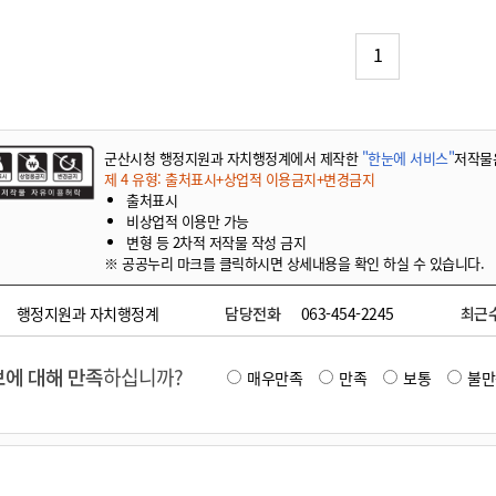
기부자 예우제
기부자 명예의 전당
1
기금사업
군산시 답례품
고향사랑기부제 소식
군산시청 행정지원과 자치행정계에서 제작한
"한눈에 서비스"
저작물
제 4 유형: 출처표시+상업적 이용금지+변경금지
출처표시
비상업적 이용만 가능
변형 등 2차적 저작물 작성 금지
※ 공공누리 마크를 클릭하시면 상세내용을 확인 하실 수 있습니다.
행정지원과 자치행정계
담당전화
063-454-2245
최근
에 대해 만족
하십니까?
매우만족
만족
보통
불만