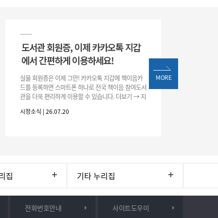
도서관 회원증, 이제 카카오톡 지갑
에서 간편하게 이용하세요!
실물 회원증은 이제 그만! 카카오톡 지갑에 책이음카
MORE
드를 등록하면 스마트폰 하나로 전국 책이음 참여도서
관을 더욱 편리하게 이용할 수 있습니다. 더보기 → 지
갑 → +발급 → 책이음카드 지금 바로 등록하고 쉽고
시정소식 | 26.07.20
간편한 도서관 서비스를 만
리집
기타 누리집
전화번호안내
사이트도우미