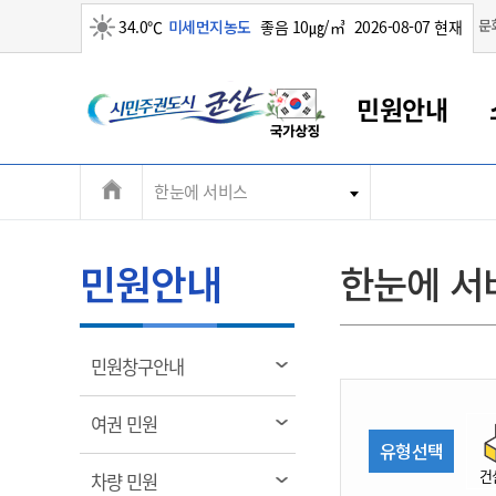
맑음
문
34.0℃
미세먼지농도
좋음 10㎍/㎥
2026-08-07 현재
시
민원안내
민
전
한눈에 서비스
군산새만금
민원안내
소통참여
생활복지
경제산업
정보공개
군산소개
전북소개
주
군산에서 시작되는 새만금
전북특별자치도 소개
군산사랑상품권
민원창구안내
정보공개제도
복지/보건
시정알림
군산시 비전
체
권
민원이용안내
시정소식
인구정책
상품권 안내
제도안내
전북특별자치도란?
메
민원안내
한눈에 서
민원수수료
시험/채용
통합돌봄
상품권 공지사항
비공개대상정보
전북특별자치도 용어 Q&A
뉴
도
종합민원창구
보도자료
주민복지
상품권 Q&A
불복구제절차
자료실
시
아름다운 배려창구
행사안내
아동/청소년
상품권 이용규약
수수료
열
민원창구안내
홍보영상 게시판
토지정보민원창구
행사일정표
여성/가족
판매대행점 조회
정보공개서식
림
군
대표전화
대표전화
대표전화
대표전화
대표전화
대표전화
대표전화
대표전화
063-454-4000
063-454-4000
063-454-4000
063-454-4000
063-454-4000
063-454-4000
063-454-4000
063-454-4000
열
여권 민원
무인민원발급기
교육안내
노인복지
지류상품권 재고조회
림
유형선택
산
보건소식
장애인복지
부서 및 담당자 연락처
부서 및 담당자 연락처
부서 및 담당자 연락처
부서 및 담당자 연락처
부서 및 담당자 연락처
부서 및 담당자 연락처
부서 및 담당자 연락처
부서 및 담당자 연락처
건
열
차량 민원
고시공고
사회서비스(바우처)