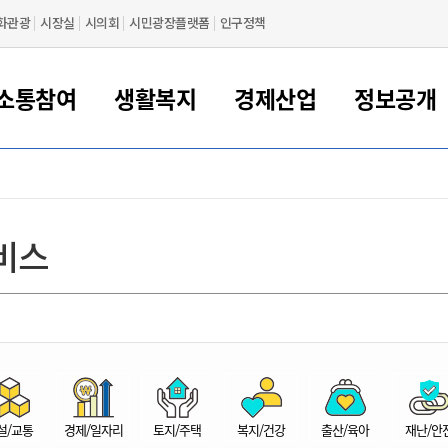
화관광
시장실
시의회
시민광장플랫폼
인구정책
소통참여
생활복지
경제산업
정보공개
새만금 해양거점도시 군산
정보공개 목록/청구
시민참여서비스
여권 민원
기업지원
교육
군산시 소개
군산시 관할권 주요논리
각종 신고/민원
사전정보공표
일자리/창업
차량 민원
상하수도
시청안내
새만금 관할구역 결
주민등록/인감/가
교통안내
기업목록
인사운영
SNS소식
여권발급안내
시민광장플랫폼
교육지원
투자기업 인센티브
정보공개 목록/청구
군산 현황
차량등록사업소 안내
하수도 계획
군산시 명장
사전정보공표
청사종합안내
주민등록/인감/가
시내버스
일반기업 목록
2022년도 통계
조직도
비스
여권 서식
시장에게 바란다
평생교육
기업지원정책
군산의 역사
차량 신규/이전 등록
상수도시설
구인구직
수시공표
전화번호안내
각종서식
택시
사회적경제기업
2023년도 통계
업무
나의민원
학자금대출이자지원
경제 공지/서식
수상현황
저당권 설정/말소 등록
수질검사
청년뜰(청년센터/창업센터)
부서별 팩스번호
시외버스/고속버스
공장 검색
2024년도 통계
부서소
나도한마디
우리아이 꿈탐험 지원사업
기업애로해소SOS
자연지리특성
등록원부 열람/발급
상수도/하수도 요금
시청 오시는 길
철도/항공
2025년도 통계
부서별 
군산시사회적경제지원센터
칭찬합시다
시민정보화교육
강소연구개발특구
행정구역/행정지도
자동차 등록 서식
요금조회납부시스템
여객선
설문조사
부모학교예약시스템
자매결연/국제협력 도시
자동차 과태료 조회 및 납부
공공하수처리시설
교통 관련사이트
일자리 지원사업
자원봉사참여
군산어린이시청
군산의 상징
자동차 정기(종합)검사 기
주정차단속 문자알
일자리지원센터
설/교통
경제/일자리
토지/주택
복지/건강
출산/육아
재난/안
간조회 및 검사예약
스
전자민원창
적극행정
디지털배움터