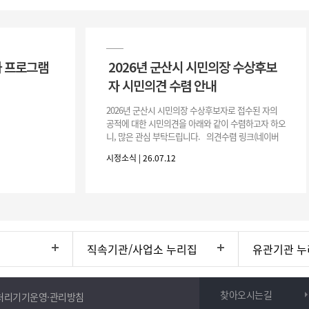
 프로그램
2026년 군산시 시민의장 수상후보
자 시민의견 수렴 안내
2026년 군산시 시민의장 수상후보자로 접수된 자의
공적에 대한 시민의견을 아래와 같이 수렴하고자 하오
니, 많은 관심 부탁드립니다. 의견수렴 링크(네이버
폼) -> 아래 주소 클릭https://naver.me/5IfLW57I
시정소식 | 26.07.12
직속기관/사업소 누리집
유관기관 누
찾아오시는길
처리기기운영·관리방침