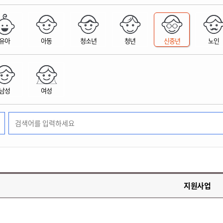
위원회 현황
공공데이터 개방
업무추진비공
군산시 무상교통
공부의 명수
정부24
위원회 명단공개
공공데이터 개방
예산/재정
법률정보
국민신문고
건설
부동산
에너지
유아
아동
청소년
청년
신중년
노인
환경
청소
위생
위원회 회의록 공개
공공데이터 수요조사
민원편람/서식
한눈에 서비스
전자가족관계등록
예산안내
조례규칙 입법예고
경제동향
도로/가로등
부동산 정보
태양광
환경선언문
청소정보
공중위생
재정공시
조례규칙 입법예고(구)
물가정보
자전거
주소/건축/지적/지리정보
가스/석유
인터넷등기소
환경기본정보
대형폐기물 배출신고
위생용품 제조업
결산보고서
법률정보 관련사이트
사회조사
조상땅찾기
국세청홈택스
남성
여성
화학물질 관리지도
공모사업
생활쓰레기 처리요령
식품위생
중기지방재정계획
사업체조
위택스
미세먼지 대응
음식물쓰레기 처리요령
문화 콘텐츠업
투자심사
통계연보
부동산통합민원
환경영향평가
폐기물 처리시설 현황
예산낭비신고
청년통계
체육
공공데이터포털
석면해체 건축물정보
보조금 부정수급 신고
주민등록
새올전자민원창구
체육시설 안내
환경오염업소 공개
공유재산
체류외국
군산시체육회
환경 관련사이트
재정용어사전
생활체육 공지
지원사업
군산시 고향사랑기부제
고향사랑기부제 소개
군산상품