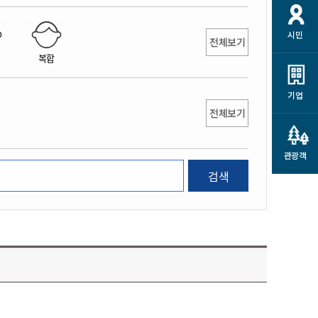
개
재정정보 공개
공공저작물
션
시민
통계정보
행정규제개혁
전체보기
소상공인 지원
복합
민방위/재난안전
시스템
행정규제개혁안내
고유가 피해지원금
민방위
규제신문고
군산사랑배달 배달의명수
기업
재난안전
전체보기
규제입증요청
카드수수료 지원
풍수해보험
사
규제정보포털
소상공인지원
재해예방
관광객
관련기관 안내
검색
군산시착한가격업소
시민대상보험
통계
영조물 배상보험
인 현황
군산시민 안전보험
군산시민 자전거보험
군산 상품
농업인안전보험 농가부담
 가이드북
금 지원사업