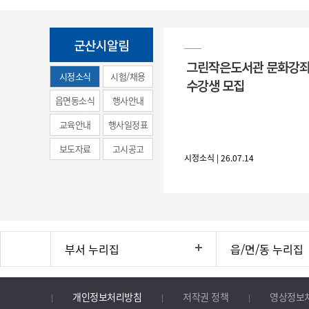
군산시알림
그린작은도서관 문화강좌
시정소식
시험/채용
수강생 모집
(municipal
읍면동소식
행사안내
news)
교육안내
행사일정표
보도자료
고시공고
시정소식 | 26.07.14
부서 누리집
읍/면/동 누리집
개인정보처리방침
저작권 정책
영상정보