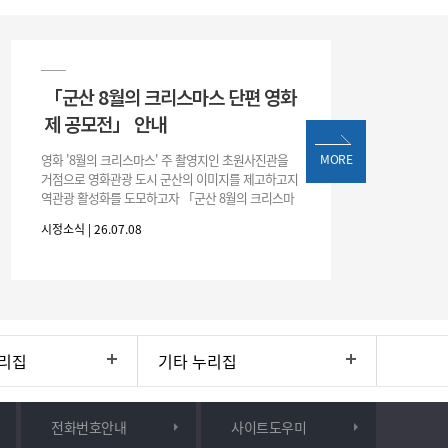
「군산 8월의 크리스마스 단편 영화
제 공모전」 안내
영화 '8월의 크리스마스' 주 촬영지인 초원사진관을
MORE
거점으로 영화관광 도시 군산의 이미지를 제고하고지
역관광 활성화를 도모하고자 「군산 8월의 크리스마
스 단편 영화제 공모전」을 다음과 같이 개최하오니
시정소식 | 26.07.08
많은 관심과 참여 바랍니다. □ 개
리집
기타 누리집
전화번호안내
사이트도우미