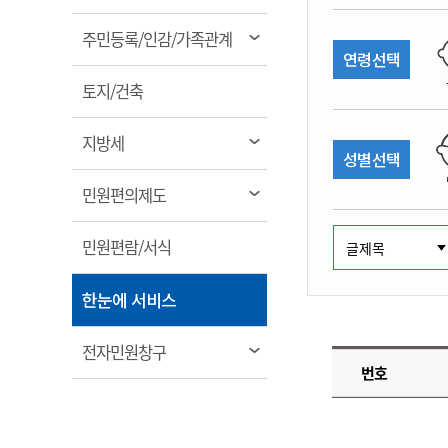
림
계약정보공개
전화번호안내
전화번호안내
전화번호안내
전화번호안내
전화번호안내
전화번호안내
전화번호안내
전화번호안내
군산시보
장사정보
열
주민등록/인감/가족관계
입찰/계약정보
연령선택
읍면동소식
주민복지 안내서
주요시책
림
수산업
찾아오시는길
찾아오시는길
찾아오시는길
찾아오시는길
찾아오시는길
찾아오시는길
찾아오시는길
찾아오시는길
용역과제
열
민원편의제도
토지/건축
웹진 열린군산
시정계획
어업현황
림
타기관소식
민원 1회방문 처리제
주요업무
수산물 안전정보
열
지방세
성별선택
어디서나 민원처리제
시정백서
림
군산수산물 소비촉진행사
상품권 구매 사용 및 관리
사전심사 청구제도
열
민원편의제도
군산 특화 수산물
림
민원인 후견인제
열
민원편람/서식
복합민원 상담예약제
림
폐업신고 원스톱서비스
열
한눈에 서비스
납세자 보호관제도
림
『안심상속』 원스톱 서비
열
전자민원창구
스
번호
림