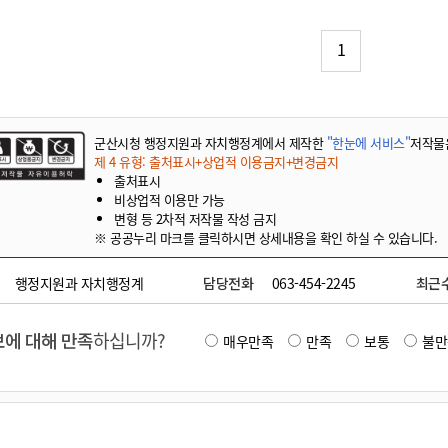
기부자 예우제
기부자 명예의 전당
1
기금사업
군산시 답례품
고향사랑기부제 소식
군산시청 행정지원과 자치행정계에서 제작한
"한눈에 서비스"
저작물
제 4 유형: 출처표시+상업적 이용금지+변경금지
출처표시
비상업적 이용만 가능
변형 등 2차적 저작물 작성 금지
※ 공공누리 마크를 클릭하시면 상세내용을 확인 하실 수 있습니다.
행정지원과 자치행정계
담당전화
063-454-2245
최근
에 대해 만족
하십니까?
매우만족
만족
보통
불만