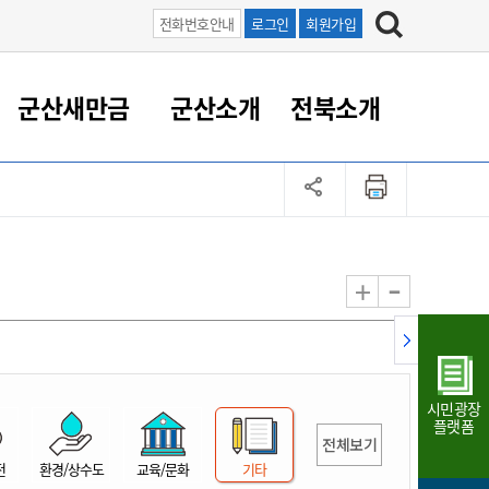
전화번호안내
로그인
회원가입
군산새만금
군산소개
전북소개
정 대응
족관계
부서/업무
RE100의 중심 새만금
도시/공원/주택
산업인프라
정책실명제
토지/건축
읍면동 안내
군산새만금 홍보 영상
조직운영6대지표
농업/축산업
도시재생
지방세
족관계
도시계획/지구단위계획
군산국가산업단지
정책실명제 안내
지방세
도시재생사업
민선8기 농업비전/발전방
공무원 정원
향
-
+
공원녹지
군산2국가산업단지
국민신청실명제안내
지방세환급금신청
도시재생(현장)지원센터
과장급이상 상위직 비율
농산물 유통
식
주택
새만금산업단지
정책실명제 중점관리 대상
지방세 상담챗봇
도시재생시설 현황
공무원 1인당 주민수
가축방역
자료실
자유무역지역
도시재생 공지/행사
현장공무원 비율
동물복지
지방산업단지
재정규모대비 인건비운영
시민광장
농공단지
실국본부수
플랫폼
전체보기
림 서비
산업단지 지도
내고장 알리미
전
환경/상수도
교육/문화
기타
구
항만/여객/공항/철도/컨벤