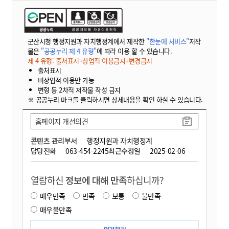
군산시청 행정지원과 자치행정계에서 제작한
"한눈에 서비스"
저작
물은
"공공누리 제 4 유형"
에 따라 이용 할 수 있습니다.
제 4 유형: 출처표시+상업적 이용금지+변경금지
출처표시
비상업적 이용만 가능
변형 등 2차적 저작물 작성 금지
※ 공공누리 마크를 클릭하시면 상세내용을 확인 하실 수 있습니다.
홈페이지 개선의견
콘텐츠 관리부서
행정지원과 자치행정계
담당전화
063-454-2245
최근수정일
2025-02-06
열람하신
정보에 대해 만족
하십니까?
매우만족
만족
보통
불만족
매우불만족