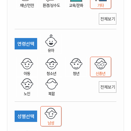
재난/안전
환경/상수도
교육/문화
기타
전체보기
연령선택
유아
아동
청소년
청년
신중년
전체보기
노인
복합
성별선택
남성