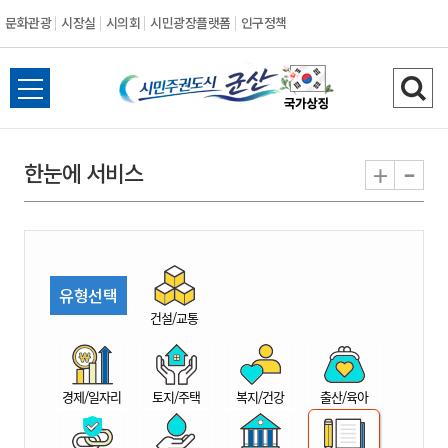
문화관광
시장실
시의회
시민광장플랫폼
인구정책
시
전
검
민
체
색
메
하
-
+
한눈에 서비스
주
뉴
기
열
권
기
도
유형선택
시
건설/교통
군
경제/일자리
토지/주택
복지/건강
출산/육아
산