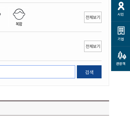
개
재정정보 공개
공공저작물
션
시민
통계정보
행정규제개혁
전체보기
소상공인 지원
복합
민방위/재난안전
시스템
행정규제개혁안내
고유가 피해지원금
민방위
규제신문고
군산사랑배달 배달의명수
기업
재난안전
전체보기
규제입증요청
카드수수료 지원
풍수해보험
사
규제정보포털
소상공인지원
재해예방
관광객
관련기관 안내
검색
군산시착한가격업소
시민대상보험
통계
영조물 배상보험
인 현황
군산시민 안전보험
군산시민 자전거보험
군산 상품
농업인안전보험 농가부담
 가이드북
금 지원사업