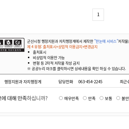
기부자 예우제
기부자 명예의 전당
1
기금사업
군산시 답례품
고향사랑기부제 소식
군산시청 행정지원과 자치행정계에서 제작한
"한눈에 서비스"
저작물
제 4 유형: 출처표시+상업적 이용금지+변경금지
출처표시
비상업적 이용만 가능
변형 등 2차적 저작물 작성 금지
※ 공공누리 마크를 클릭하시면 상세내용을 확인 하실 수 있습니다.
행정지원과 자치행정계
담당전화
063-454-2245
최근
에 대해 만족
하십니까?
매우만족
만족
보통
불만