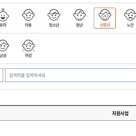
위원회 현황
공공데이터 개방
업무추진비공
군산시 무상교통
공부의 명수
정부24
위원회 명단공개
공공데이터 개방
예산/재정
법률정보
국민신문고
건설
부동산
에너지
유아
아동
청소년
청년
신중년
노인
환경
청소
위생
위원회 회의록 공개
공공데이터 수요조사
민원편람/서식
한눈에 서비스
전자가족관계등록
예산안내
조례규칙 입법예고
경제동향
도로/가로등
부동산 정보
태양광
환경선언문
청소정보
공중위생
재정공시
조례규칙 입법예고(구)
물가정보
자전거
주소/건축/지적/지리정보
가스/석유
인터넷등기소
환경기본정보
대형폐기물 배출신고
위생용품 제조업
결산보고서
법률정보 관련사이트
사회조사
조상땅찾기
국세청홈택스
남성
여성
화학물질 관리지도
공모사업
생활쓰레기 처리요령
식품위생
중기지방재정계획
사업체조
위택스
미세먼지 대응
음식물쓰레기 처리요령
문화 콘텐츠업
투자심사
통계연보
부동산통합민원
환경영향평가
폐기물 처리시설 현황
예산낭비신고
청년통계
체육
공공데이터포털
석면해체 건축물정보
보조금 부정수급 신고
주민등록
새올전자민원창구
체육시설 안내
환경오염업소 공개
공유재산
체류외국
군산시체육회
환경 관련사이트
재정용어사전
생활체육 공지
지원사업
군산시 고향사랑기부제
고향사랑기부제 소개
군산상품