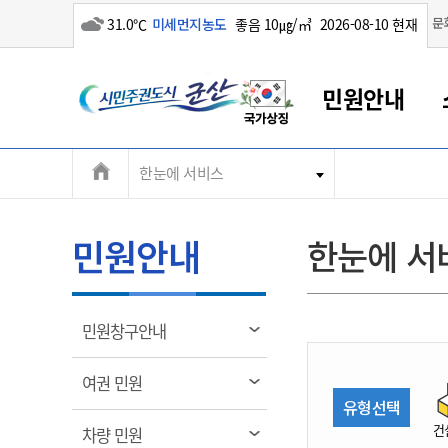
흐림
문
31.0℃
미세먼지농도
좋음 10㎍/㎥
2026-08-10 현재
시
민원안내
민
전
한눈에 서비스
군산새만금
민원안내
소통참여
생활복지
경제산업
정보공개
군산소개
전북소개
주
군산에서 시작되는 새만금
전북특별자치도 소개
군산사랑상품권
민원창구안내
정보공개제도
복지/보건
시정알림
군산시 비전
체
권
민원이용안내
시정소식
인구정책
상품권 안내
제도안내
전북특별자치도란?
메
민원안내
한눈에 서
민원수수료
시험/채용
통합돌봄
상품권 공지사항
비공개대상정보
전북특별자치도 용어 Q&A
뉴
도
종합민원창구
보도자료
주민복지
상품권 Q&A
불복구제절차
자료실
시
아름다운 배려창구
행사안내
아동/청소년
상품권 이용규약
수수료
열
민원창구안내
홍보영상 게시판
토지정보민원창구
행사일정표
여성/가족
판매대행점 조회
정보공개서식
림
군
대표전화
대표전화
대표전화
대표전화
대표전화
대표전화
대표전화
대표전화
063-454-4000
063-454-4000
063-454-4000
063-454-4000
063-454-4000
063-454-4000
063-454-4000
063-454-4000
열
여권 민원
무인민원발급기
교육안내
노인복지
지류상품권 재고조회
림
유형선택
산
보건소식
장애인복지
부서 및 담당자 연락처
부서 및 담당자 연락처
부서 및 담당자 연락처
부서 및 담당자 연락처
부서 및 담당자 연락처
부서 및 담당자 연락처
부서 및 담당자 연락처
부서 및 담당자 연락처
건
열
차량 민원
고시공고
사회서비스(바우처)