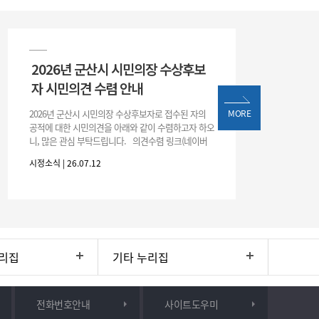
2026년 군산시 시민의장 수상후보
자 시민의견 수렴 안내
2026년 군산시 시민의장 수상후보자로 접수된 자의
MORE
공적에 대한 시민의견을 아래와 같이 수렴하고자 하오
니, 많은 관심 부탁드립니다. 의견수렴 링크(네이버
폼) -> 아래 주소 클릭https://naver.me/5IfLW57I
시정소식 | 26.07.12
리집
기타 누리집
전화번호안내
사이트도우미