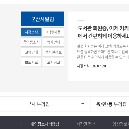
군산시알림
도서관 회원증, 이제 카
시정소식
시험/채용
에서 간편하게 이용하세요
(municipal
읍면동소식
행사안내
실물 회원증은 이제 그만! 카카오톡 
news)
드를 등록하면 스마트폰 하나로 전국
교육안내
행사일정표
관을 더욱 편리하게 이용할 수 있습니
보도자료
고시공고
갑 → +발급 → 책이음카드 지금 바
시정소식 | 26.07.20
간편한 도서관 서비스를 만
부서 누리집
읍/면/동 누리집
개인정보처리방침
저작권 정책
영상정보