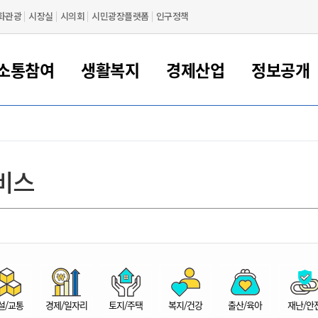
화관광
시장실
시의회
시민광장플랫폼
인구정책
소통참여
생활복지
경제산업
정보공개
새만금 해양거점도시 군산
정보공개 목록/청구
시민참여서비스
여권 민원
기업지원
교육
군산시 소개
군산시 관할권 주요논리
각종 신고/민원
사전정보공표
일자리/창업
차량 민원
상하수도
시청안내
새만금 관할구역 결
주민등록/인감/가
교통안내
기업목록
인사운영
SNS소식
여권발급안내
시민광장플랫폼
교육지원
투자기업 인센티브
정보공개 목록/청구
군산 현황
차량등록사업소 안내
하수도 계획
군산시 명장
사전정보공표
청사종합안내
주민등록/인감/가
시내버스
일반기업 목록
2022년도 통계
조직도
비스
여권 서식
시장에게 바란다
평생교육
기업지원정책
군산의 역사
차량 신규/이전 등록
상수도시설
구인구직
수시공표
전화번호안내
각종서식
택시
사회적경제기업
2023년도 통계
업무
나의민원
학자금대출이자지원
경제 공지/서식
수상현황
저당권 설정/말소 등록
수질검사
청년뜰(청년센터/창업센터)
부서별 팩스번호
시외버스/고속버스
공장 검색
2024년도 통계
부서소
나도한마디
우리아이 꿈탐험 지원사업
기업애로해소SOS
자연지리특성
등록원부 열람/발급
상수도/하수도 요금
시청 오시는 길
철도/항공
2025년도 통계
부서별 
군산시사회적경제지원센터
칭찬합시다
시민정보화교육
강소연구개발특구
행정구역/행정지도
자동차 등록 서식
요금조회납부시스템
여객선
설문조사
부모학교예약시스템
자매결연/국제협력 도시
자동차 과태료 조회 및 납부
공공하수처리시설
교통 관련사이트
일자리 지원사업
자원봉사참여
군산어린이시청
군산의 상징
자동차 정기(종합)검사 기
주정차단속 문자알
일자리지원센터
설/교통
경제/일자리
토지/주택
복지/건강
출산/육아
재난/안
간조회 및 검사예약
스
전자민원창
적극행정
디지털배움터