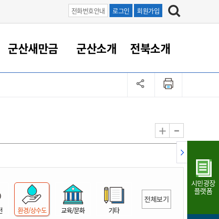
전화번호안내
로그인
회원가입
군산새만금
군산소개
전북소개
정 대응
족관계
부서/업무
RE100의 중심 새만금
도시/공원/주택
산업인프라
정책실명제
토지/건축
읍면동 안내
군산새만금 홍보 영상
조직운영6대지표
농업/축산업
도시재생
지방세
족관계
도시계획/지구단위계획
군산국가산업단지
정책실명제 안내
지방세
도시재생사업
민선8기 농업비전/발전방
공무원 정원
향
-
+
공원녹지
군산2국가산업단지
국민신청실명제안내
지방세환급금신청
도시재생(현장)지원센터
과장급이상 상위직 비율
농산물 유통
식
주택
새만금산업단지
정책실명제 중점관리 대상
지방세 상담챗봇
도시재생시설 현황
공무원 1인당 주민수
가축방역
자료실
자유무역지역
도시재생 공지/행사
현장공무원 비율
동물복지
지방산업단지
재정규모대비 인건비운영
시민광장
농공단지
실국본부수
플랫폼
전체보기
림 서비
산업단지 지도
내고장 알리미
전
환경/상수도
교육/문화
기타
구
항만/여객/공항/철도/컨벤