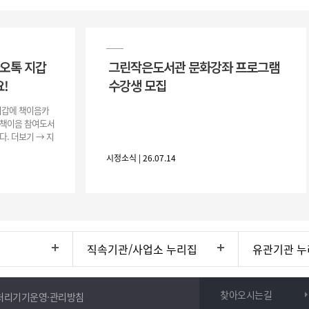
카오톡 지갑
그린작은도서관 문화강좌 프로그램
!
수강생 모집
지갑에 책이음카
 책이음 참여도서
다. 더보기 → 지
로 등록하고 쉽고
시정소식 | 26.07.14
직속기관/사업소 누리집
유관기관 누
찾아오시는길
처리기기운영·관리방침