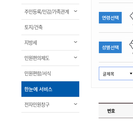
림
계약정보공개
전화번호안내
전화번호안내
전화번호안내
전화번호안내
전화번호안내
전화번호안내
전화번호안내
전화번호안내
군산시보
장사정보
열
주민등록/인감/가족관계
입찰/계약정보
연령선택
읍면동소식
주민복지 안내서
주요시책
림
수산업
찾아오시는길
찾아오시는길
찾아오시는길
찾아오시는길
찾아오시는길
찾아오시는길
찾아오시는길
찾아오시는길
용역과제
열
민원편의제도
토지/건축
웹진 열린군산
시정계획
어업현황
림
타기관소식
민원 1회방문 처리제
주요업무
수산물 안전정보
열
지방세
성별선택
어디서나 민원처리제
시정백서
림
군산수산물 소비촉진행사
상품권 구매 사용 및 관리
사전심사 청구제도
열
민원편의제도
군산 특화 수산물
림
민원인 후견인제
열
민원편람/서식
복합민원 상담예약제
림
폐업신고 원스톱서비스
열
한눈에 서비스
납세자 보호관제도
림
『안심상속』 원스톱 서비
열
전자민원창구
스
번호
림