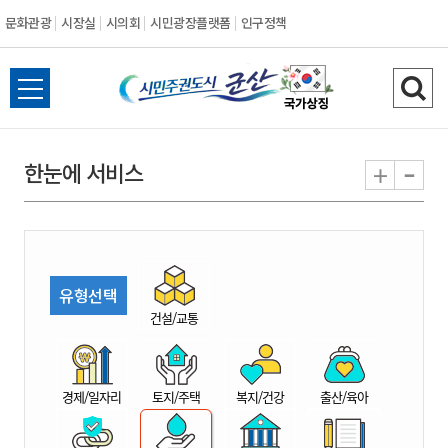
문화관광
시장실
시의회
시민광장플랫폼
인구정책
시
전
검
민
체
색
메
하
-
+
한눈에 서비스
주
뉴
기
열
권
기
도
유형선택
시
건설/교통
군
경제/일자리
토지/주택
복지/건강
출산/육아
산