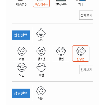
재난/안전
환경/상수도
교육/문화
기타
전체보기
연령선택
유아
아동
청소년
청년
신중년
전체보기
노인
복합
성별선택
남성