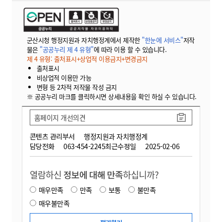
군산시청 행정지원과 자치행정계에서 제작한
"한눈에 서비스"
저작
물은
"공공누리 제 4 유형"
에 따라 이용 할 수 있습니다.
제 4 유형: 출처표시+상업적 이용금지+변경금지
출처표시
비상업적 이용만 가능
변형 등 2차적 저작물 작성 금지
※ 공공누리 마크를 클릭하시면 상세내용을 확인 하실 수 있습니다.
홈페이지 개선의견
콘텐츠 관리부서
행정지원과 자치행정계
담당전화
063-454-2245
최근수정일
2025-02-06
열람하신
정보에 대해 만족
하십니까?
매우만족
만족
보통
불만족
매우불만족