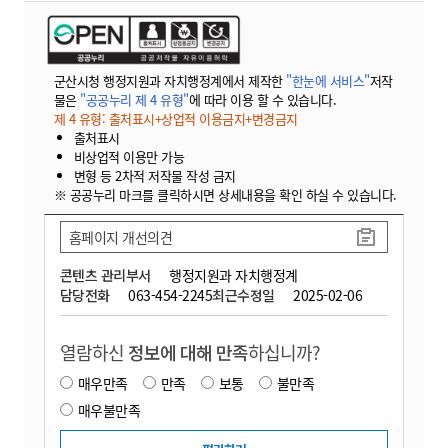
군산시청 행정지원과 자치행정계에서 제작한
"한눈에 서비스"
저작
물은
"공공누리 제 4 유형"
에 따라 이용 할 수 있습니다.
제 4 유형: 출처표시+상업적 이용금지+변경금지
출처표시
비상업적 이용만 가능
변형 등 2차적 저작물 작성 금지
※ 공공누리 마크를 클릭하시면 상세내용을 확인 하실 수 있습니다.
홈페이지 개선의견
콘텐츠 관리부서
행정지원과 자치행정계
담당전화
063-454-2245
최근수정일
2025-02-06
열람하신
정보에 대해 만족
하십니까?
매우만족
만족
보통
불만족
매우불만족