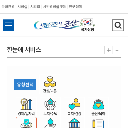
문화관광
시장실
시의회
시민광장플랫폼
인구정책
시
전
검
민
체
색
메
하
-
+
한눈에 서비스
주
뉴
기
열
권
기
도
유형선택
시
건설/교통
군
경제/일자리
토지/주택
복지/건강
출산/육아
산