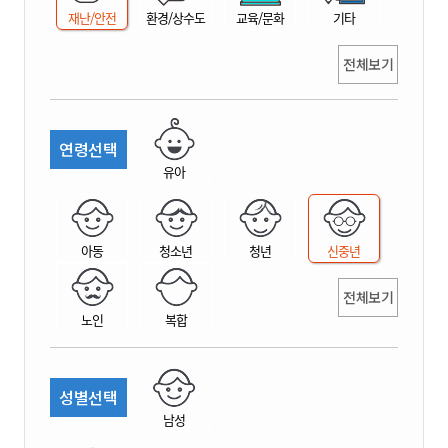
재난/안전
환경/상수도
교육/문화
기타
전체보기
연령선택
유아
아동
청소년
청년
신중년
전체보기
노인
복합
성별선택
남성