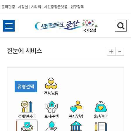
문화관광
시장실
시의회
시민광장플랫폼
인구정책
시
전
검
민
체
색
메
하
-
+
한눈에 서비스
주
뉴
기
열
권
기
도
유형선택
시
건설/교통
군
경제/일자리
토지/주택
복지/건강
출산/육아
산