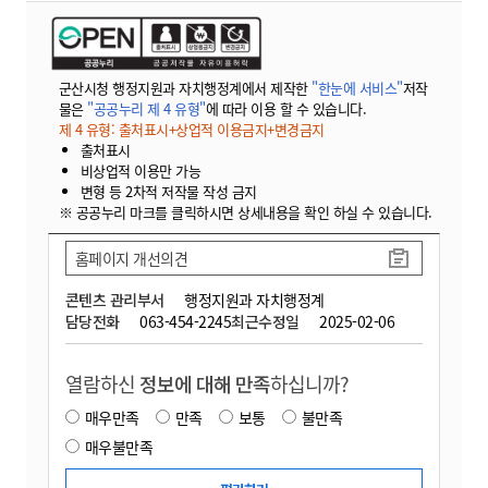
군산시청 행정지원과 자치행정계에서 제작한
"한눈에 서비스"
저작
물은
"공공누리 제 4 유형"
에 따라 이용 할 수 있습니다.
제 4 유형: 출처표시+상업적 이용금지+변경금지
출처표시
비상업적 이용만 가능
변형 등 2차적 저작물 작성 금지
※ 공공누리 마크를 클릭하시면 상세내용을 확인 하실 수 있습니다.
홈페이지 개선의견
콘텐츠 관리부서
행정지원과 자치행정계
담당전화
063-454-2245
최근수정일
2025-02-06
열람하신
정보에 대해 만족
하십니까?
매우만족
만족
보통
불만족
매우불만족