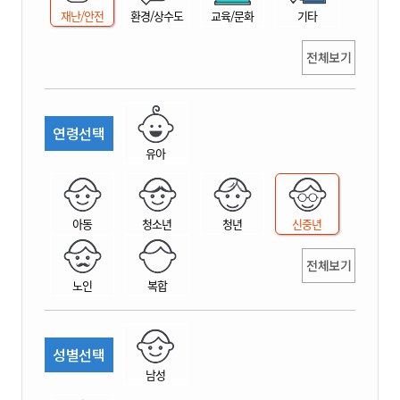
재난/안전
환경/상수도
교육/문화
기타
전체보기
연령선택
유아
아동
청소년
청년
신중년
전체보기
노인
복합
성별선택
남성