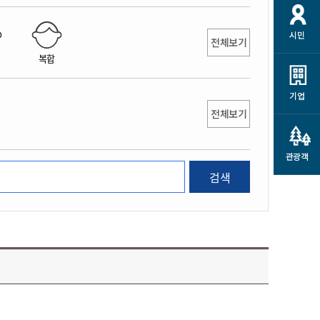
개
재정정보 공개
공공저작물
션
시민
통계정보
행정규제개혁
전체보기
소상공인 지원
복합
민방위/재난안전
시스템
행정규제개혁안내
고유가 피해지원금
민방위
규제신문고
군산사랑배달 배달의명수
기업
재난안전
전체보기
규제입증요청
카드수수료 지원
풍수해보험
사
규제정보포털
소상공인지원
재해예방
관광객
관련기관 안내
검색
군산시착한가격업소
시민대상보험
통계
영조물 배상보험
인 현황
군산시민 안전보험
군산시민 자전거보험
군산 상품
농업인안전보험 농가부담
 가이드북
금 지원사업