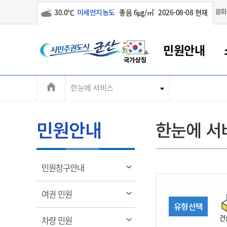
구름많음
문화
30.0℃
미세먼지농도
좋음 6㎍/㎥
2026-08-08 현재
시
민원안내
민
전
한눈에 서비스
군산새만금
민원안내
소통참여
생활복지
경제산업
정보공개
군산소개
전북소개
주
군산에서 시작되는 새만금
전북특별자치도 소개
군산사랑상품권
민원창구안내
정보공개제도
복지/보건
시정알림
군산시 비전
체
권
민원이용안내
시정소식
인구정책
상품권 안내
제도안내
전북특별자치도란?
메
민원안내
한눈에 서
민원수수료
시험/채용
통합돌봄
상품권 공지사항
비공개대상정보
전북특별자치도 용어 Q&A
뉴
도
종합민원창구
보도자료
주민복지
상품권 Q&A
불복구제절차
자료실
시
아름다운 배려창구
행사안내
아동/청소년
상품권 이용규약
수수료
열
민원창구안내
홍보영상 게시판
토지정보민원창구
행사일정표
여성/가족
판매대행점 조회
정보공개서식
림
군
대표전화
대표전화
대표전화
대표전화
대표전화
대표전화
대표전화
대표전화
063-454-4000
063-454-4000
063-454-4000
063-454-4000
063-454-4000
063-454-4000
063-454-4000
063-454-4000
열
여권 민원
무인민원발급기
교육안내
노인복지
지류상품권 재고조회
림
유형선택
산
보건소식
장애인복지
부서 및 담당자 연락처
부서 및 담당자 연락처
부서 및 담당자 연락처
부서 및 담당자 연락처
부서 및 담당자 연락처
부서 및 담당자 연락처
부서 및 담당자 연락처
부서 및 담당자 연락처
건
열
차량 민원
고시공고
사회서비스(바우처)