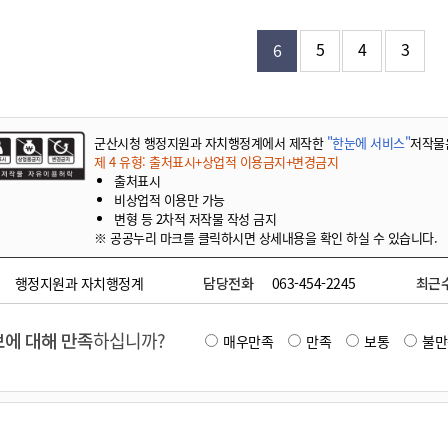
기부자 예우제
기부자 명예의 전당
5
4
3
6
기금사업
군산시 답례품
고향사랑기부제 소식
군산시청 행정지원과 자치행정계에서 제작한
"한눈에 서비스"
저작물
제 4 유형: 출처표시+상업적 이용금지+변경금지
출처표시
비상업적 이용만 가능
변형 등 2차적 저작물 작성 금지
※ 공공누리 마크를 클릭하시면 상세내용을 확인 하실 수 있습니다.
행정지원과 자치행정계
담당전화
063-454-2245
최근
에 대해 만족
하십니까?
매우만족
만족
보통
불만