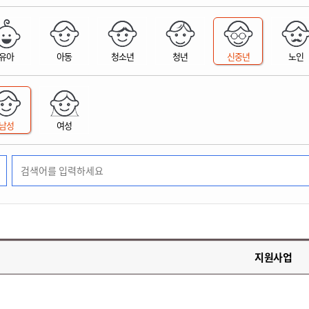
위원회 현황
공공데이터 개방
업무추진비공
군산시 무상교통
공부의 명수
정부24
위원회 명단공개
공공데이터 개방
예산/재정
법률정보
국민신문고
건설
부동산
에너지
유아
아동
청소년
청년
신중년
노인
환경
청소
위생
위원회 회의록 공개
공공데이터 수요조사
민원편람/서식
한눈에 서비스
전자가족관계등록
예산안내
조례규칙 입법예고
경제동향
도로/가로등
부동산 정보
태양광
환경선언문
청소정보
공중위생
재정공시
조례규칙 입법예고(구)
물가정보
자전거
주소/건축/지적/지리정보
가스/석유
인터넷등기소
환경기본정보
대형폐기물 배출신고
위생용품 제조업
결산보고서
법률정보 관련사이트
사회조사
조상땅찾기
국세청홈택스
남성
여성
화학물질 관리지도
공모사업
생활쓰레기 처리요령
식품위생
중기지방재정계획
사업체조
위택스
미세먼지 대응
음식물쓰레기 처리요령
문화 콘텐츠업
투자심사
통계연보
부동산통합민원
환경영향평가
폐기물 처리시설 현황
예산낭비신고
청년통계
체육
공공데이터포털
석면해체 건축물정보
보조금 부정수급 신고
주민등록
새올전자민원창구
체육시설 안내
환경오염업소 공개
공유재산
체류외국
군산시체육회
환경 관련사이트
재정용어사전
생활체육 공지
지원사업
군산시 고향사랑기부제
고향사랑기부제 소개
군산상품