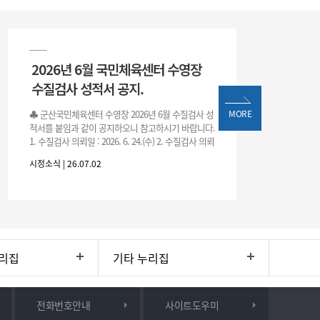
2026년 6월 국민체육센터 수영장
수질검사 성적서 공지.
♣ 군산국민체육센터 수영장 2026년 6월 수질검사 성
MORE
적서를 붙임과 같이 공지하오니 참고하시기 바랍니다.
1. 수질검사 의뢰일 : 2026. 6. 24.(수) 2. 수질검사 의뢰
처 : 전북대학교 물환경연구센터 3. 근거 : 『체육시설
시정소식 | 26.07.02
리집
기타 누리집
전화번호안내
사이트도우미