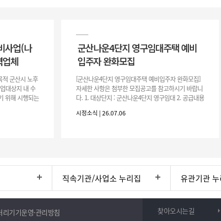
비사업(나
군산나운4단지 영구임대주택 예비
력업체
입주자 완화모집
목적 군산시 노후
[군산나운4단지 영구임대주택 예비입주자 완화모집]
사업대상지 내 수
자세한 사항은 첨부한 모집공고를 참고하시기 바랍니
기 위해 시행되는
다. 1. 대상단지 : 군산나운4단지 영구임대 2. 공급내용
수행하기 위한 복
: 26.37㎡ (7평) 500호 3. 공 고 일 : 2026. 7. 6.
시정소식 | 26.07.06
직속기관/사업소 누리집
유관기관 누
찾아오시는길
처리기기운영·관리방침