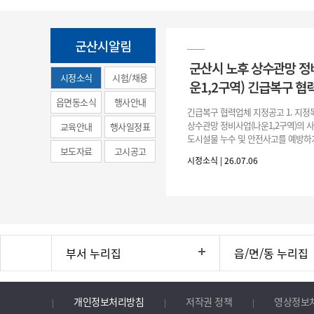
군산시알림
군산시 노후 상수관망 정
시정소식
시험/채용
운1,2구역) 긴급복구 협
(municipal
읍면동소식
행사안내
긴급복구 협력업체 지정공고 1. 지정
news)
상수관망 정비사업(나운1,2구역)의 
교육안내
행사일정표
도시설물 누수 및 안전사고를 예방하
보도자료
고시공고
긴급복구공사 및 소규모 긴급공사를 
시정소식 | 26.07.06
구업체 지정 2. 협력업체
부서 누리집
읍/면/동 누리집
개인정보처리방침
저작권 정책
영상정보