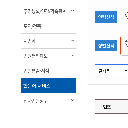
림
계약정보공개
전화번호안내
전화번호안내
전화번호안내
전화번호안내
전화번호안내
전화번호안내
전화번호안내
전화번호안내
군산시보
장사정보
열
주민등록/인감/가족관계
입찰/계약정보
연령선택
읍면동소식
주민복지 안내서
주요시책
림
수산업
찾아오시는길
찾아오시는길
찾아오시는길
찾아오시는길
찾아오시는길
찾아오시는길
찾아오시는길
찾아오시는길
용역과제
열
민원편의제도
토지/건축
웹진 열린군산
시정계획
어업현황
림
타기관소식
민원 1회방문 처리제
주요업무
수산물 안전정보
열
지방세
성별선택
어디서나 민원처리제
시정백서
림
군산수산물 소비촉진행사
상품권 구매 사용 및 관리
사전심사 청구제도
열
민원편의제도
군산 특화 수산물
림
민원인 후견인제
열
민원편람/서식
복합민원 상담예약제
림
폐업신고 원스톱서비스
열
한눈에 서비스
납세자 보호관제도
림
『안심상속』 원스톱 서비
열
전자민원창구
스
번호
림