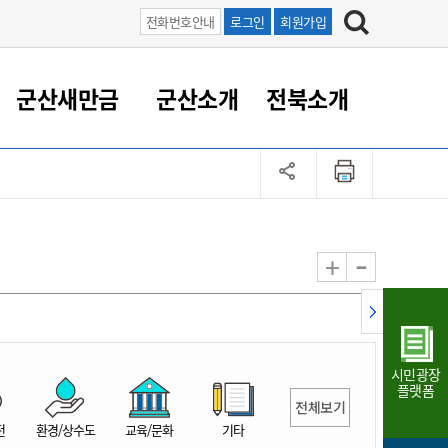
전화번호안내
로그인
회원가입
군산새만금
군산소개
전북소개
정 대응
족관계
부서/업무
RE100의 중심 새만금
도시/공원/주택
산업인프라
정책실명제
토지/건축
읍면동 안내
군산새만금 홍보 영상
조직운영6대지표
농업/축산업
도시재생
지방세
족관계
도시계획/지구단위계획
군산국가산업단지
정책실명제 안내
지방세
도시재생사업
민선8기 농업비전/발전방
공무원 정원
향
-
+
공원녹지
군산2국가산업단지
국민신청실명제안내
지방세환급금신청
도시재생(현장)지원센터
과장급이상 상위직 비율
농산물 유통
식
주택
새만금산업단지
정책실명제 중점관리 대상
지방세 상담챗봇
도시재생시설 현황
공무원 1인당 주민수
가축방역
자료실
자유무역지역
도시재생 공지/행사
현장공무원 비율
동물복지
지방산업단지
재정규모대비 인건비운영
시민광장
농공단지
실국본부수
플랫폼
전체보기
림 서비
산업단지 지도
내고장 알리미
전
환경/상수도
교육/문화
기타
구
항만/여객/공항/철도/컨벤