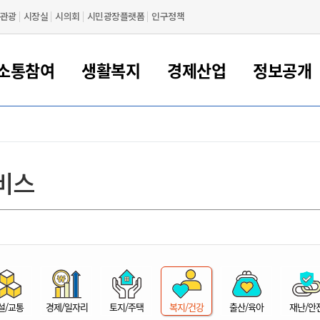
관광
시장실
시의회
시민광장플랫폼
인구정책
소통참여
생활복지
경제산업
정보공개
새만금 해양거점도시 군산
정보공개 목록/청구
시민참여서비스
여권 민원
기업지원
교육
군산시 소개
군산시 관할권 주요논리
각종 신고/민원
사전정보공표
일자리/창업
차량 민원
상하수도
시청안내
새만금 관할구역 결
주민등록/인감/가
교통안내
기업목록
인사운영
SNS소식
여권발급안내
시민광장플랫폼
교육지원
투자기업 인센티브
정보공개 목록/청구
군산 현황
차량등록사업소 안내
하수도 계획
군산시 명장
사전정보공표
청사종합안내
주민등록/인감/가
시내버스
일반기업 목록
2022년도 통계
조직도
비스
여권 서식
시장에게 바란다
평생교육
기업지원정책
군산의 역사
차량 신규/이전 등록
상수도시설
구인구직
수시공표
전화번호안내
각종서식
택시
사회적경제기업
2023년도 통계
업무
나의민원
학자금대출이자지원
경제 공지/서식
수상현황
저당권 설정/말소 등록
수질검사
청년뜰(청년센터/창업센터)
부서별 팩스번호
시외버스/고속버스
공장 검색
2024년도 통계
부서소
나도한마디
우리아이 꿈탐험 지원사업
기업애로해소SOS
자연지리특성
등록원부 열람/발급
상수도/하수도 요금
시청 오시는 길
철도/항공
2025년도 통계
부서별 
군산시사회적경제지원센터
칭찬합시다
시민정보화교육
강소연구개발특구
행정구역/행정지도
자동차 등록 서식
요금조회납부시스템
여객선
설문조사
부모학교예약시스템
자매결연/국제협력 도시
자동차 과태료 조회 및 납부
공공하수처리시설
교통 관련사이트
일자리 지원사업
자원봉사참여
군산어린이시청
군산의 상징
자동차 정기(종합)검사 기
주정차단속 문자알
일자리지원센터
설/교통
경제/일자리
토지/주택
복지/건강
출산/육아
재난/안
간조회 및 검사예약
스
전자민원창
적극행정
디지털배움터