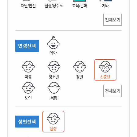
재난/안전
환경/상수도
교육/문화
기타
전체보기
연령선택
유아
아동
청소년
청년
신중년
전체보기
노인
복합
성별선택
남성