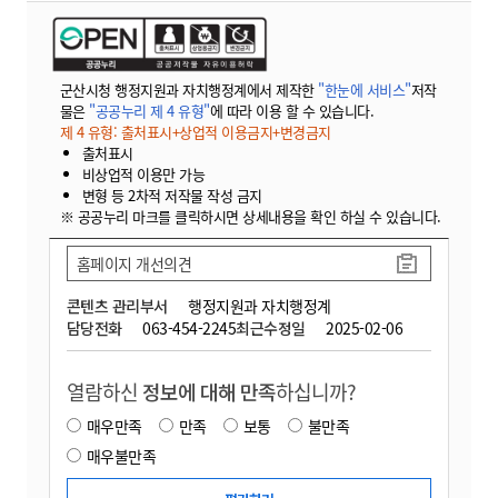
군산시청 행정지원과 자치행정계에서 제작한
"한눈에 서비스"
저작
물은
"공공누리 제 4 유형"
에 따라 이용 할 수 있습니다.
제 4 유형: 출처표시+상업적 이용금지+변경금지
출처표시
비상업적 이용만 가능
변형 등 2차적 저작물 작성 금지
※ 공공누리 마크를 클릭하시면 상세내용을 확인 하실 수 있습니다.
홈페이지 개선의견
콘텐츠 관리부서
행정지원과 자치행정계
담당전화
063-454-2245
최근수정일
2025-02-06
열람하신
정보에 대해 만족
하십니까?
매우만족
만족
보통
불만족
매우불만족