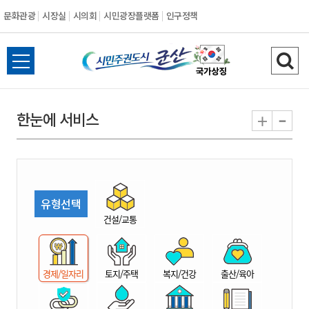
문화관광
시장실
시의회
시민광장플랫폼
인구정책
시
전
검
민
체
색
메
하
-
+
한눈에 서비스
주
뉴
기
열
권
기
도
유형선택
시
건설/교통
군
경제/일자리
토지/주택
복지/건강
출산/육아
산