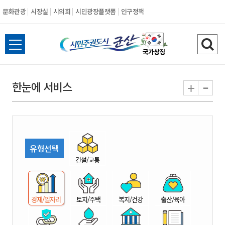
문화관광
시장실
시의회
시민광장플랫폼
인구정책
시
전
검
민
체
색
메
하
-
+
한눈에 서비스
주
뉴
기
열
권
기
도
유형선택
시
건설/교통
군
경제/일자리
토지/주택
복지/건강
출산/육아
산