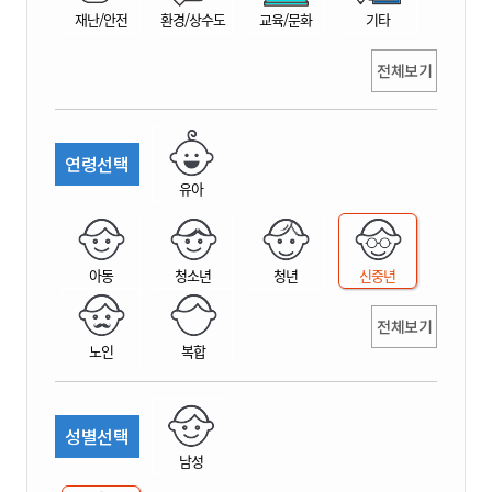
재난/안전
환경/상수도
교육/문화
기타
전체보기
연령선택
유아
아동
청소년
청년
신중년
전체보기
노인
복합
성별선택
남성