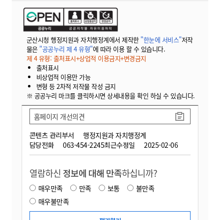
군산시청 행정지원과 자치행정계에서 제작한
"한눈에 서비스"
저작
물은
"공공누리 제 4 유형"
에 따라 이용 할 수 있습니다.
제 4 유형: 출처표시+상업적 이용금지+변경금지
출처표시
비상업적 이용만 가능
변형 등 2차적 저작물 작성 금지
※ 공공누리 마크를 클릭하시면 상세내용을 확인 하실 수 있습니다.
홈페이지 개선의견
콘텐츠 관리부서
행정지원과 자치행정계
담당전화
063-454-2245
최근수정일
2025-02-06
열람하신
정보에 대해 만족
하십니까?
매우만족
만족
보통
불만족
매우불만족