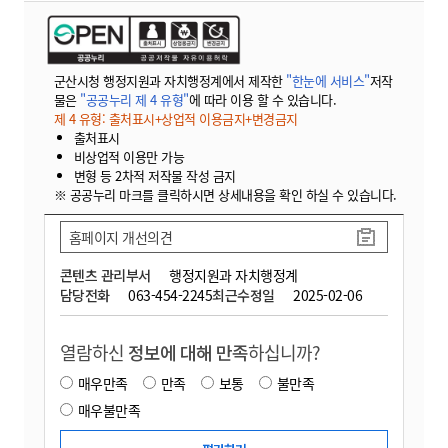
군산시청 행정지원과 자치행정계에서 제작한
"한눈에 서비스"
저작
물은
"공공누리 제 4 유형"
에 따라 이용 할 수 있습니다.
제 4 유형: 출처표시+상업적 이용금지+변경금지
출처표시
비상업적 이용만 가능
변형 등 2차적 저작물 작성 금지
※ 공공누리 마크를 클릭하시면 상세내용을 확인 하실 수 있습니다.
홈페이지 개선의견
콘텐츠 관리부서
행정지원과 자치행정계
담당전화
063-454-2245
최근수정일
2025-02-06
열람하신
정보에 대해 만족
하십니까?
매우만족
만족
보통
불만족
매우불만족