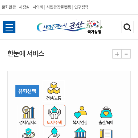
문화관광
시장실
시의회
시민광장플랫폼
인구정책
시
전
검
민
체
색
메
하
-
+
한눈에 서비스
주
뉴
기
열
권
기
도
유형선택
시
건설/교통
군
경제/일자리
토지/주택
복지/건강
출산/육아
산