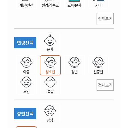
재난/안전
환경/상수도
교육/문화
기타
전체보기
연령선택
유아
아동
청소년
청년
신중년
전체보기
노인
복합
성별선택
남성