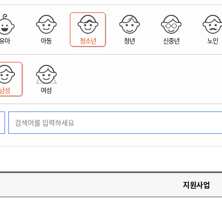
위원회 현황
공공데이터 개방
업무추진비공
군산시 무상교통
공부의 명수
정부24
위원회 명단공개
공공데이터 개방
예산/재정
법률정보
국민신문고
건설
부동산
에너지
유아
아동
청소년
청년
신중년
노인
환경
청소
위생
위원회 회의록 공개
공공데이터 수요조사
민원편람/서식
한눈에 서비스
전자가족관계등록
예산안내
조례규칙 입법예고
경제동향
도로/가로등
부동산 정보
태양광
환경선언문
청소정보
공중위생
재정공시
조례규칙 입법예고(구)
물가정보
자전거
주소/건축/지적/지리정보
가스/석유
인터넷등기소
환경기본정보
대형폐기물 배출신고
위생용품 제조업
결산보고서
법률정보 관련사이트
사회조사
조상땅찾기
국세청홈택스
남성
여성
화학물질 관리지도
공모사업
생활쓰레기 처리요령
식품위생
중기지방재정계획
사업체조
위택스
미세먼지 대응
음식물쓰레기 처리요령
문화 콘텐츠업
투자심사
통계연보
부동산통합민원
환경영향평가
폐기물 처리시설 현황
예산낭비신고
청년통계
체육
공공데이터포털
석면해체 건축물정보
보조금 부정수급 신고
주민등록
새올전자민원창구
체육시설 안내
환경오염업소 공개
공유재산
체류외국
군산시체육회
환경 관련사이트
재정용어사전
생활체육 공지
지원사업
군산시 고향사랑기부제
고향사랑기부제 소개
군산상품