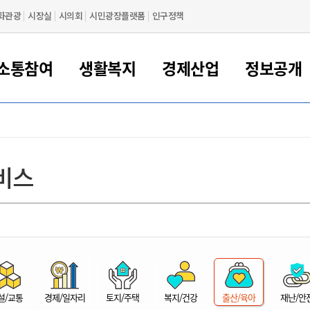
화관광
시장실
시의회
시민광장플랫폼
인구정책
소통참여
생활복지
경제산업
정보공개
새만금 해양거점도시 군산
정보공개 목록/청구
시민참여서비스
여권 민원
기업지원
교육
군산시 소개
군산시 관할권 주요논리
각종 신고/민원
사전정보공표
일자리/창업
차량 민원
상하수도
시청안내
새만금 관할구역 결
주민등록/인감/가
교통안내
기업목록
인사운영
SNS소식
여권발급안내
시민광장플랫폼
교육지원
투자기업 인센티브
정보공개 목록/청구
군산 현황
차량등록사업소 안내
하수도 계획
군산시 명장
사전정보공표
청사종합안내
주민등록/인감/가
시내버스
일반기업 목록
2022년도 통계
조직도
비스
여권 서식
시장에게 바란다
평생교육
기업지원정책
군산의 역사
차량 신규/이전 등록
상수도시설
구인구직
수시공표
전화번호안내
각종서식
택시
사회적경제기업
2023년도 통계
업무
나의민원
학자금대출이자지원
경제 공지/서식
수상현황
저당권 설정/말소 등록
수질검사
청년뜰(청년센터/창업센터)
부서별 팩스번호
시외버스/고속버스
공장 검색
2024년도 통계
부서소
나도한마디
우리아이 꿈탐험 지원사업
기업애로해소SOS
자연지리특성
등록원부 열람/발급
상수도/하수도 요금
시청 오시는 길
철도/항공
2025년도 통계
부서별 
군산시사회적경제지원센터
칭찬합시다
시민정보화교육
강소연구개발특구
행정구역/행정지도
자동차 등록 서식
요금조회납부시스템
여객선
설문조사
부모학교예약시스템
자매결연/국제협력 도시
자동차 과태료 조회 및 납부
공공하수처리시설
교통 관련사이트
일자리 지원사업
자원봉사참여
군산어린이시청
군산의 상징
자동차 정기(종합)검사 기
주정차단속 문자알
일자리지원센터
설/교통
경제/일자리
토지/주택
복지/건강
출산/육아
재난/안
간조회 및 검사예약
스
전자민원창
적극행정
디지털배움터