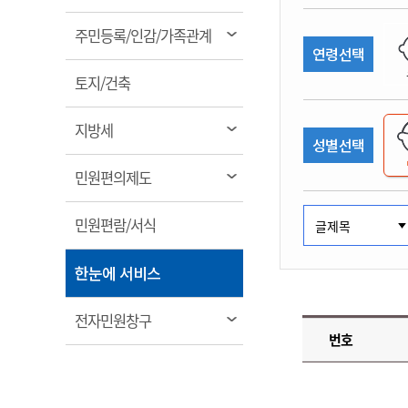
림
계약정보공개
전화번호안내
전화번호안내
전화번호안내
전화번호안내
전화번호안내
전화번호안내
전화번호안내
전화번호안내
군산시보
장사정보
열
주민등록/인감/가족관계
입찰/계약정보
연령선택
읍면동소식
주민복지 안내서
주요시책
림
수산업
찾아오시는길
찾아오시는길
찾아오시는길
찾아오시는길
찾아오시는길
찾아오시는길
찾아오시는길
찾아오시는길
용역과제
열
민원편의제도
토지/건축
웹진 열린군산
시정계획
어업현황
림
타기관소식
민원 1회방문 처리제
주요업무
수산물 안전정보
열
지방세
성별선택
어디서나 민원처리제
시정백서
림
군산수산물 소비촉진행사
상품권 구매 사용 및 관리
사전심사 청구제도
열
민원편의제도
군산 특화 수산물
림
민원인 후견인제
열
민원편람/서식
복합민원 상담예약제
림
폐업신고 원스톱서비스
열
한눈에 서비스
납세자 보호관제도
림
『안심상속』 원스톱 서비
열
전자민원창구
스
번호
림