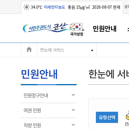
맑음
문
34.0℃
미세먼지농도
좋음 15㎍/㎥
2026-08-07 현재
시
민원안내
민
전
한눈에 서비스
군산새만금
민원안내
소통참여
생활복지
경제산업
정보공개
군산소개
전북소개
주
군산에서 시작되는 새만금
전북특별자치도 소개
군산사랑상품권
민원창구안내
정보공개제도
복지/보건
시정알림
군산시 비전
체
권
민원이용안내
시정소식
인구정책
상품권 안내
제도안내
전북특별자치도란?
메
민원안내
한눈에 서
민원수수료
시험/채용
통합돌봄
상품권 공지사항
비공개대상정보
전북특별자치도 용어 Q&A
뉴
도
종합민원창구
보도자료
주민복지
상품권 Q&A
불복구제절차
자료실
시
아름다운 배려창구
행사안내
아동/청소년
상품권 이용규약
수수료
열
민원창구안내
홍보영상 게시판
토지정보민원창구
행사일정표
여성/가족
판매대행점 조회
정보공개서식
림
군
대표전화
대표전화
대표전화
대표전화
대표전화
대표전화
대표전화
대표전화
063-454-4000
063-454-4000
063-454-4000
063-454-4000
063-454-4000
063-454-4000
063-454-4000
063-454-4000
열
여권 민원
무인민원발급기
교육안내
노인복지
지류상품권 재고조회
림
유형선택
산
보건소식
장애인복지
부서 및 담당자 연락처
부서 및 담당자 연락처
부서 및 담당자 연락처
부서 및 담당자 연락처
부서 및 담당자 연락처
부서 및 담당자 연락처
부서 및 담당자 연락처
부서 및 담당자 연락처
건
열
차량 민원
고시공고
사회서비스(바우처)