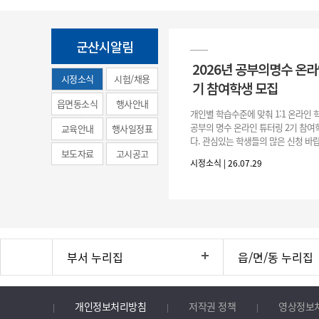
군산시알림
2026년 공부의명수 온라
시정소식
시험/채용
기 참여학생 모집
(municipal
읍면동소식
행사안내
개인별 학습수준에 맞춰 1:1 온라인
news)
공부의 명수 온라인 튜터링 2기 참
교육안내
행사일정표
다. 관심있는 학생들의 많은 신청 바랍
보도자료
고시공고
간 : 2026. 7. 29.(수) ~ 8. 7.(금) 2. 
시정소식 | 26.07.29
부서 누리집
읍/면/동 누리집
개인정보처리방침
저작권 정책
영상정보