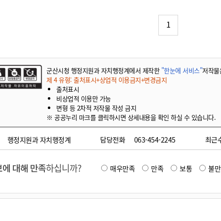
기부자 예우제
기부자 명예의 전당
1
기금사업
군산시 답례품
고향사랑기부제 소식
군산시청 행정지원과 자치행정계에서 제작한
"한눈에 서비스"
저작물
제 4 유형: 출처표시+상업적 이용금지+변경금지
출처표시
비상업적 이용만 가능
변형 등 2차적 저작물 작성 금지
※ 공공누리 마크를 클릭하시면 상세내용을 확인 하실 수 있습니다.
행정지원과 자치행정계
담당전화
063-454-2245
최근
에 대해 만족
하십니까?
매우만족
만족
보통
불만