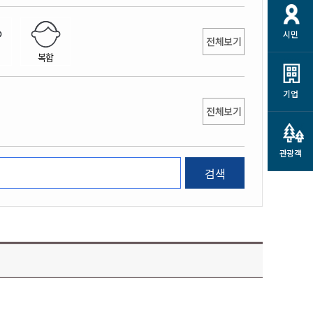
개
재정정보 공개
공공저작물
션
시민
통계정보
행정규제개혁
전체보기
소상공인 지원
복합
민방위/재난안전
시스템
행정규제개혁안내
고유가 피해지원금
민방위
규제신문고
군산사랑배달 배달의명수
기업
재난안전
전체보기
규제입증요청
카드수수료 지원
풍수해보험
사
규제정보포털
소상공인지원
재해예방
관광객
관련기관 안내
검색
군산시착한가격업소
시민대상보험
통계
영조물 배상보험
인 현황
군산시민 안전보험
군산시민 자전거보험
군산 상품
농업인안전보험 농가부담
 가이드북
금 지원사업