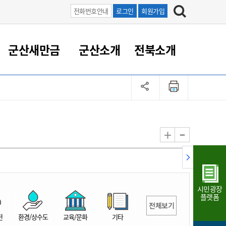
전화번호안내
로그인
회원가입
군산새만금
군산소개
전북소개
정 대응
족관계
부서/업무
RE100의 중심 새만금
도시/공원/주택
산업인프라
정책실명제
토지/건축
읍면동 안내
군산새만금 홍보 영상
조직운영6대지표
농업/축산업
도시재생
지방세
족관계
도시계획/지구단위계획
군산국가산업단지
정책실명제 안내
지방세
도시재생사업
민선8기 농업비전/발전방
공무원 정원
향
-
+
공원녹지
군산2국가산업단지
국민신청실명제안내
지방세환급금신청
도시재생(현장)지원센터
과장급이상 상위직 비율
농산물 유통
식
주택
새만금산업단지
정책실명제 중점관리 대상
지방세 상담챗봇
도시재생시설 현황
공무원 1인당 주민수
가축방역
자료실
자유무역지역
도시재생 공지/행사
현장공무원 비율
동물복지
지방산업단지
재정규모대비 인건비운영
시민광장
농공단지
실국본부수
플랫폼
전체보기
림 서비
산업단지 지도
내고장 알리미
전
환경/상수도
교육/문화
기타
구
항만/여객/공항/철도/컨벤