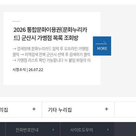
2026 통합문화이용권(문화누리카
드) 군산시 가맹점 목록 조회방
→ 검색창에 문화누리카드 입력 후 오프라인 가맹점
MORE
클릭 → 지역검색 전북 군산시 선택 후 검색하기 클릭
→ 가맹점 리스트 확인 가능합니다 ※ 붙임 파일의 이
용처 리스트는 변동될 수 있으니 위 방법으로 확인하
시정소식 | 26.07.22
시기 바랍니다.
리집
기타 누리집
전화번호안내
사이트도우미