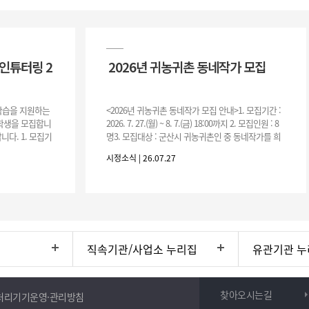
인튜터링 2
2026년 귀농귀촌 동네작가 모집
 학습을 지원하는
<2026년 귀농귀촌 동네작가 모집 안내>1. 모집기간 :
여학생을 모집합니
2026. 7. 27.(월) ~ 8. 7.(금) 18:00까지 2. 모집인원 : 8
니다. 1. 모집기
명3. 모집대상 : 군산시 귀농귀촌인 중 동네작가를 희
운영기간 :
망하는 자 * 기존에 군산시
시정소식 | 26.07.27
직속기관/사업소 누리집
유관기관 누
찾아오시는길
처리기기운영·관리방침