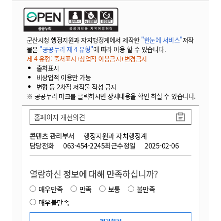
군산시청 행정지원과 자치행정계에서 제작한
"한눈에 서비스"
저작
물은
"공공누리 제 4 유형"
에 따라 이용 할 수 있습니다.
제 4 유형: 출처표시+상업적 이용금지+변경금지
출처표시
비상업적 이용만 가능
변형 등 2차적 저작물 작성 금지
※ 공공누리 마크를 클릭하시면 상세내용을 확인 하실 수 있습니다.
홈페이지 개선의견
콘텐츠 관리부서
행정지원과 자치행정계
담당전화
063-454-2245
최근수정일
2025-02-06
열람하신
정보에 대해 만족
하십니까?
매우만족
만족
보통
불만족
매우불만족