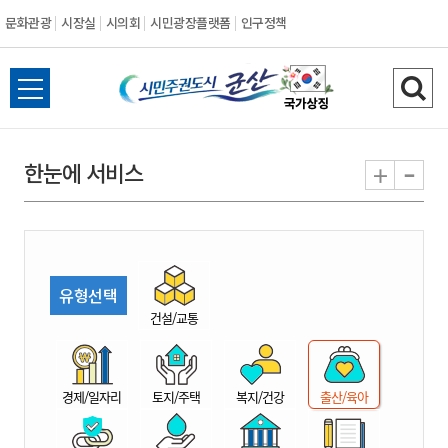
문화관광
시장실
시의회
시민광장플랫폼
인구정책
시
전
검
민
체
색
메
하
-
+
한눈에 서비스
주
뉴
기
열
권
기
도
유형선택
시
건설/교통
군
경제/일자리
토지/주택
복지/건강
출산/육아
산