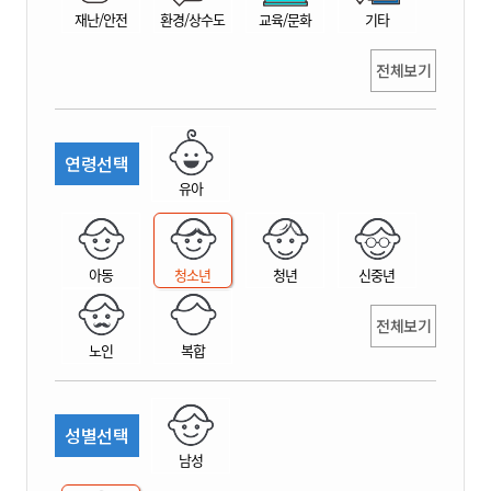
재난/안전
환경/상수도
교육/문화
기타
전체보기
연령선택
유아
아동
청소년
청년
신중년
전체보기
노인
복합
성별선택
남성