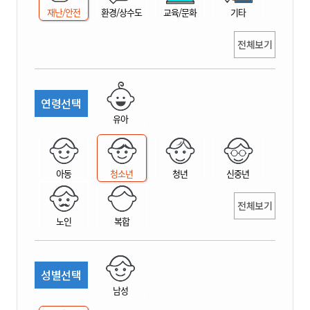
재난/안전
환경/상수도
교육/문화
기타
전체보기
연령선택
유아
아동
청소년
청년
신중년
전체보기
노인
복합
성별선택
남성