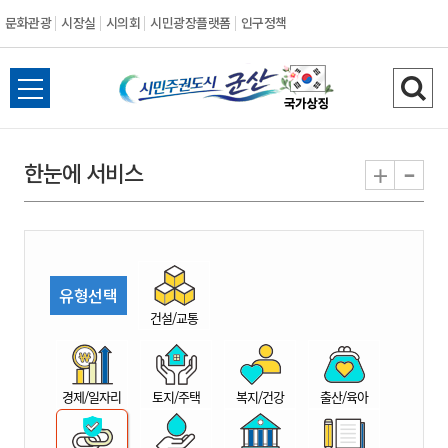
문화관광
시장실
시의회
시민광장플랫폼
인구정책
시
전
검
민
체
색
메
하
-
+
한눈에 서비스
주
뉴
기
열
권
기
도
유형선택
시
건설/교통
군
경제/일자리
토지/주택
복지/건강
출산/육아
산