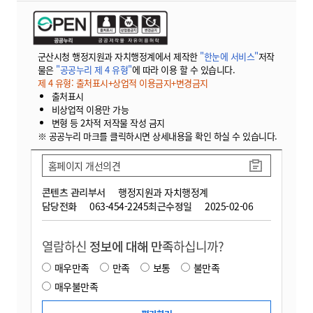
군산시청 행정지원과 자치행정계에서 제작한
"한눈에 서비스"
저작
물은
"공공누리 제 4 유형"
에 따라 이용 할 수 있습니다.
제 4 유형: 출처표시+상업적 이용금지+변경금지
출처표시
비상업적 이용만 가능
변형 등 2차적 저작물 작성 금지
※ 공공누리 마크를 클릭하시면 상세내용을 확인 하실 수 있습니다.
홈페이지 개선의견
콘텐츠 관리부서
행정지원과 자치행정계
담당전화
063-454-2245
최근수정일
2025-02-06
열람하신
정보에 대해 만족
하십니까?
매우만족
만족
보통
불만족
매우불만족