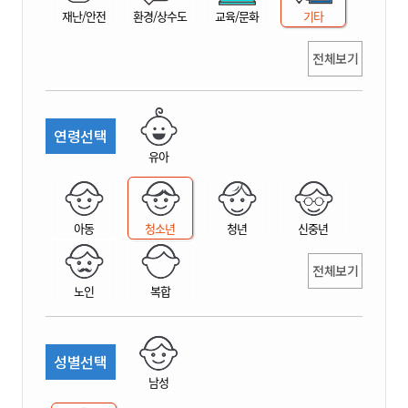
재난/안전
환경/상수도
교육/문화
기타
전체보기
연령선택
유아
아동
청소년
청년
신중년
전체보기
노인
복합
성별선택
남성