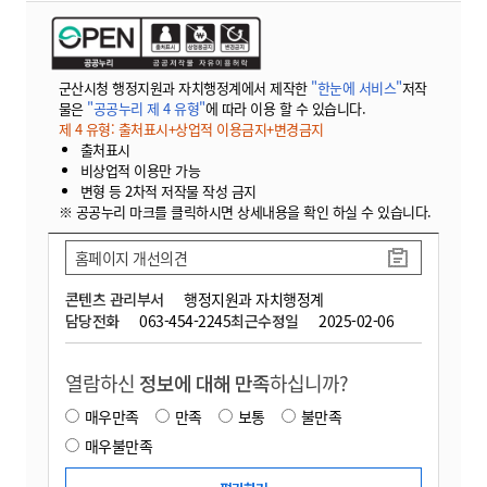
군산시청 행정지원과 자치행정계에서 제작한
"한눈에 서비스"
저작
물은
"공공누리 제 4 유형"
에 따라 이용 할 수 있습니다.
제 4 유형: 출처표시+상업적 이용금지+변경금지
출처표시
비상업적 이용만 가능
변형 등 2차적 저작물 작성 금지
※ 공공누리 마크를 클릭하시면 상세내용을 확인 하실 수 있습니다.
홈페이지 개선의견
콘텐츠 관리부서
행정지원과 자치행정계
담당전화
063-454-2245
최근수정일
2025-02-06
열람하신
정보에 대해 만족
하십니까?
매우만족
만족
보통
불만족
매우불만족