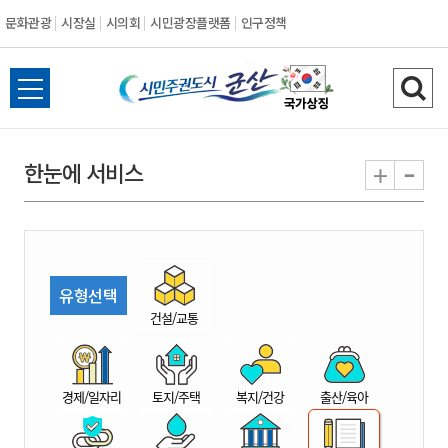
문화관광
시장실
시의회
시민광장플랫폼
인구정책
시
전
검
민
체
색
메
하
-
+
한눈에 서비스
주
뉴
기
열
권
기
도
유형선택
시
건설/교통
군
경제/일자리
토지/주택
복지/건강
출산/육아
산