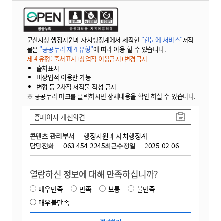
군산시청 행정지원과 자치행정계에서 제작한
"한눈에 서비스"
저작
물은
"공공누리 제 4 유형"
에 따라 이용 할 수 있습니다.
제 4 유형: 출처표시+상업적 이용금지+변경금지
출처표시
비상업적 이용만 가능
변형 등 2차적 저작물 작성 금지
※ 공공누리 마크를 클릭하시면 상세내용을 확인 하실 수 있습니다.
홈페이지 개선의견
콘텐츠 관리부서
행정지원과 자치행정계
담당전화
063-454-2245
최근수정일
2025-02-06
열람하신
정보에 대해 만족
하십니까?
매우만족
만족
보통
불만족
매우불만족