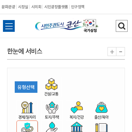
문화관광
시장실
시의회
시민광장플랫폼
인구정책
시
전
검
민
체
색
메
하
-
+
한눈에 서비스
주
뉴
기
열
권
기
도
유형선택
시
건설/교통
군
경제/일자리
토지/주택
복지/건강
출산/육아
산