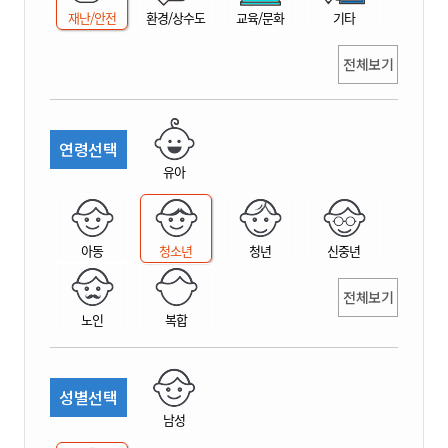
재난/안전
환경/상수도
교육/문화
기타
전체보기
연령선택
유아
아동
청소년
청년
신중년
전체보기
노인
복합
성별선택
남성