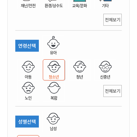
재난/안전
환경/상수도
교육/문화
기타
전체보기
연령선택
유아
아동
청소년
청년
신중년
전체보기
노인
복합
성별선택
남성