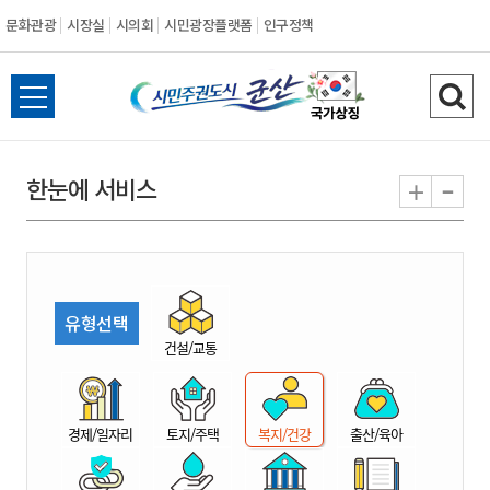
문화관광
시장실
시의회
시민광장플랫폼
인구정책
시
전
검
민
체
색
메
하
-
+
한눈에 서비스
주
뉴
기
열
권
기
도
유형선택
시
건설/교통
군
경제/일자리
토지/주택
복지/건강
출산/육아
산