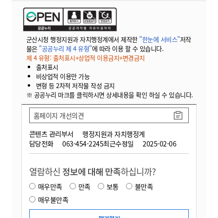
군산시청 행정지원과 자치행정계에서 제작한
"한눈에 서비스"
저작
물은
"공공누리 제 4 유형"
에 따라 이용 할 수 있습니다.
제 4 유형: 출처표시+상업적 이용금지+변경금지
출처표시
비상업적 이용만 가능
변형 등 2차적 저작물 작성 금지
※ 공공누리 마크를 클릭하시면 상세내용을 확인 하실 수 있습니다.
홈페이지 개선의견
콘텐츠 관리부서
행정지원과 자치행정계
담당전화
063-454-2245
최근수정일
2025-02-06
열람하신
정보에 대해 만족
하십니까?
매우만족
만족
보통
불만족
매우불만족