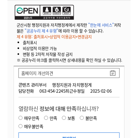
군산시청 행정지원과 자치행정계에서 제작한
"한눈에 서비스"
저작
물은
"공공누리 제 4 유형"
에 따라 이용 할 수 있습니다.
제 4 유형: 출처표시+상업적 이용금지+변경금지
출처표시
비상업적 이용만 가능
변형 등 2차적 저작물 작성 금지
※ 공공누리 마크를 클릭하시면 상세내용을 확인 하실 수 있습니다.
홈페이지 개선의견
콘텐츠 관리부서
행정지원과 자치행정계
담당전화
063-454-2245
최근수정일
2025-02-06
열람하신
정보에 대해 만족
하십니까?
매우만족
만족
보통
불만족
매우불만족