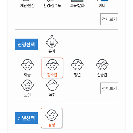
재난/안전
환경/상수도
교육/문화
기타
전체보기
연령선택
유아
아동
청소년
청년
신중년
전체보기
노인
복합
성별선택
남성