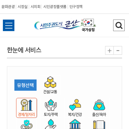
문화관광
시장실
시의회
시민광장플랫폼
인구정책
시
전
검
민
체
색
메
하
-
+
한눈에 서비스
주
뉴
기
열
권
기
도
유형선택
시
건설/교통
군
경제/일자리
토지/주택
복지/건강
출산/육아
산