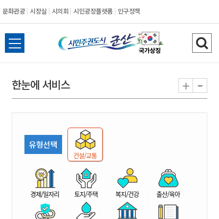
문화관광
시장실
시의회
시민광장플랫폼
인구정책
시
전
검
민
체
색
메
하
-
+
한눈에 서비스
주
뉴
기
열
권
기
도
유형선택
시
건설/교통
군
경제/일자리
토지/주택
복지/건강
출산/육아
산