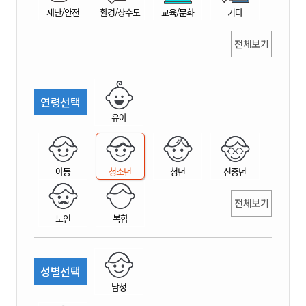
재난/안전
환경/상수도
교육/문화
기타
전체보기
연령선택
유아
아동
청소년
청년
신중년
전체보기
노인
복합
성별선택
남성