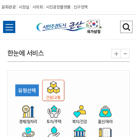
문화관광
시장실
시의회
시민광장플랫폼
인구정책
시
전
검
민
체
색
메
하
-
+
한눈에 서비스
주
뉴
기
열
권
기
도
유형선택
시
건설/교통
군
경제/일자리
토지/주택
복지/건강
출산/육아
산