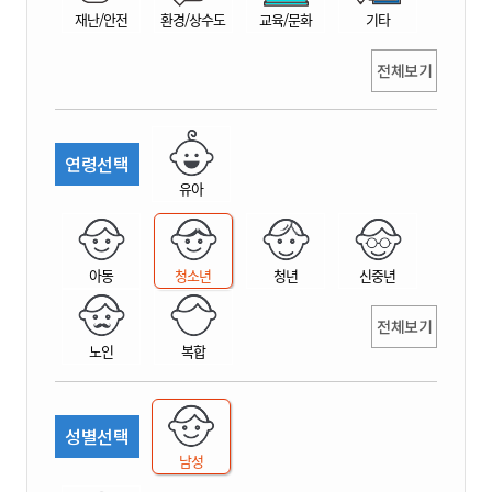
재난/안전
환경/상수도
교육/문화
기타
전체보기
연령선택
유아
아동
청소년
청년
신중년
전체보기
노인
복합
성별선택
남성