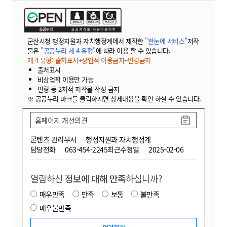
군산시청 행정지원과 자치행정계에서 제작한
"한눈에 서비스"
저작
물은
"공공누리 제 4 유형"
에 따라 이용 할 수 있습니다.
제 4 유형: 출처표시+상업적 이용금지+변경금지
출처표시
비상업적 이용만 가능
변형 등 2차적 저작물 작성 금지
※ 공공누리 마크를 클릭하시면 상세내용을 확인 하실 수 있습니다.
홈페이지 개선의견
콘텐츠 관리부서
행정지원과 자치행정계
담당전화
063-454-2245
최근수정일
2025-02-06
열람하신
정보에 대해 만족
하십니까?
매우만족
만족
보통
불만족
매우불만족