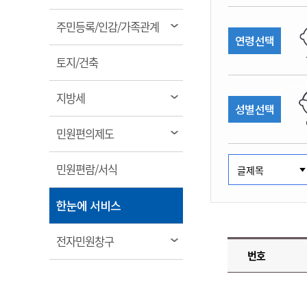
림
계약정보공개
전화번호안내
전화번호안내
전화번호안내
전화번호안내
전화번호안내
전화번호안내
전화번호안내
전화번호안내
군산시보
장사정보
열
주민등록/인감/가족관계
입찰/계약정보
연령선택
읍면동소식
주민복지 안내서
주요시책
림
수산업
찾아오시는길
찾아오시는길
찾아오시는길
찾아오시는길
찾아오시는길
찾아오시는길
찾아오시는길
찾아오시는길
용역과제
열
민원편의제도
토지/건축
웹진 열린군산
시정계획
어업현황
림
타기관소식
민원 1회방문 처리제
주요업무
수산물 안전정보
열
지방세
성별선택
어디서나 민원처리제
시정백서
림
군산수산물 소비촉진행사
상품권 구매 사용 및 관리
사전심사 청구제도
열
민원편의제도
군산 특화 수산물
림
민원인 후견인제
열
민원편람/서식
복합민원 상담예약제
림
폐업신고 원스톱서비스
열
한눈에 서비스
납세자 보호관제도
림
『안심상속』 원스톱 서비
열
전자민원창구
스
번호
림