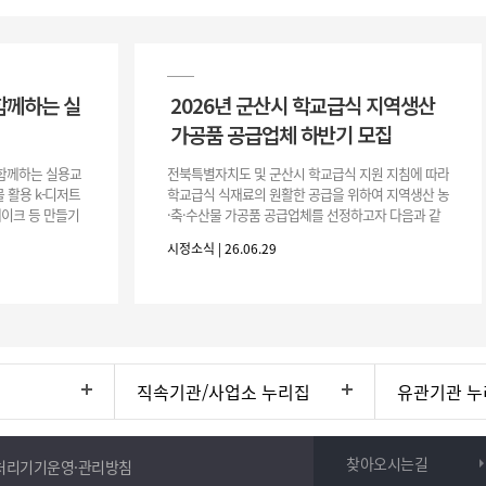
함께하는 실
2026년 군산시 학교급식 지역생산
가공품 공급업체 하반기 모집
이 함께하는 실용교
전북특별자치도 및 군산시 학교급식 지원 지침에 따라
 활용 k-디저트
학교급식 식재료의 원활한 공급을 위하여 지역생산 농
 케이크 등 만들기
·축·수산물 가공품 공급업체를 선정하고자 다음과 같
터프팅, 라탄공예
이 공고합니다. 1. 모집공고 가. 공고개요 ○ 공 고 명 :
시정소식 | 26.06.29
2026년 군산시
직속기관/사업소 누리집
유관기관 누
찾아오시는길
처리기기운영·관리방침