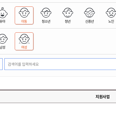
위원회 현황
공공데이터 개방
업무추진비공
군산시 무상교통
공부의 명수
정부24
위원회 명단공개
공공데이터 개방
예산/재정
법률정보
국민신문고
건설
부동산
에너지
유아
아동
청소년
청년
신중년
노인
환경
청소
위생
위원회 회의록 공개
공공데이터 수요조사
민원편람/서식
한눈에 서비스
전자가족관계등록
예산안내
조례규칙 입법예고
경제동향
도로/가로등
부동산 정보
태양광
환경선언문
청소정보
공중위생
재정공시
조례규칙 입법예고(구)
물가정보
자전거
주소/건축/지적/지리정보
가스/석유
인터넷등기소
환경기본정보
대형폐기물 배출신고
위생용품 제조업
결산보고서
법률정보 관련사이트
사회조사
조상땅찾기
국세청홈택스
남성
여성
화학물질 관리지도
공모사업
생활쓰레기 처리요령
식품위생
중기지방재정계획
사업체조
위택스
미세먼지 대응
음식물쓰레기 처리요령
문화 콘텐츠업
투자심사
통계연보
부동산통합민원
환경영향평가
폐기물 처리시설 현황
예산낭비신고
청년통계
체육
공공데이터포털
석면해체 건축물정보
보조금 부정수급 신고
주민등록
새올전자민원창구
체육시설 안내
환경오염업소 공개
공유재산
체류외국
군산시체육회
환경 관련사이트
재정용어사전
생활체육 공지
지원사업
군산시 고향사랑기부제
고향사랑기부제 소개
군산상품