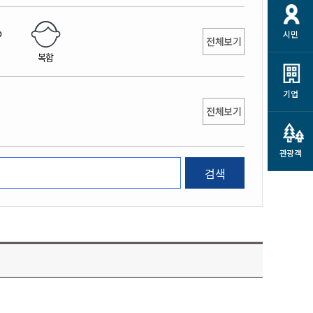
개
재정정보 공개
공공저작물
션
시민
통계정보
행정규제개혁
전체보기
소상공인 지원
복합
민방위/재난안전
시스템
행정규제개혁안내
고유가 피해지원금
민방위
규제신문고
군산사랑배달 배달의명수
기업
재난안전
전체보기
규제입증요청
카드수수료 지원
풍수해보험
사
규제정보포털
소상공인지원
재해예방
관광객
관련기관 안내
검색
군산시착한가격업소
시민대상보험
통계
영조물 배상보험
인 현황
군산시민 안전보험
군산시민 자전거보험
군산 상품
농업인안전보험 농가부담
 가이드북
금 지원사업