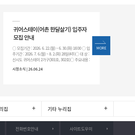
귀어스테이(어촌 한달살기) 입주자
모집 안내
○ 모집기간 : 2026. 6. 22.(월) ~ 6. 30.(화) 18:00 ○ 입
MORE
주기간 : 2026. 7. 6.(월) ~ 8. 2.(화) 28일(4주)○ 대 상 :
신시도 귀어스테이 2가구(301호, 302호)○ 주요내용 :
귀어
시정소식 | 26.06.24
리집
기타 누리집
전화번호안내
사이트도우미