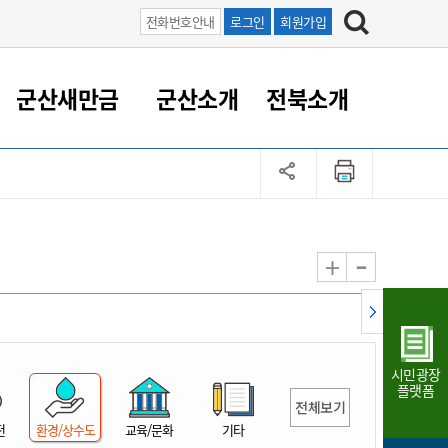
전화번호안내
로그인
회원가입
군산새만금
군산소개
전북소개
정 대응
족관계
부서/업무
RE100의 중심 새만금
도시/공원/주택
산업인프라
정책실명제
토지/건축
읍면동 안내
군산새만금 홍보 영상
조직운영6대지표
농업/축산업
도시재생
지방세
족관계
도시계획/지구단위계획
군산국가산업단지
정책실명제 안내
지방세
도시재생사업
민선8기 농업비전/발전방
공무원 정원
향
-
+
공원녹지
군산2국가산업단지
국민신청실명제안내
지방세환급금신청
도시재생(현장)지원센터
과장급이상 상위직 비율
농산물 유통
식
주택
새만금산업단지
정책실명제 중점관리 대상
지방세 상담챗봇
도시재생시설 현황
공무원 1인당 주민수
가축방역
자료실
자유무역지역
도시재생 공지/행사
현장공무원 비율
동물복지
지방산업단지
재정규모대비 인건비운영
시민광장
농공단지
실국본부수
플랫폼
전체보기
림 서비
산업단지 지도
내고장 알리미
전
환경/상수도
교육/문화
기타
구
항만/여객/공항/철도/컨벤