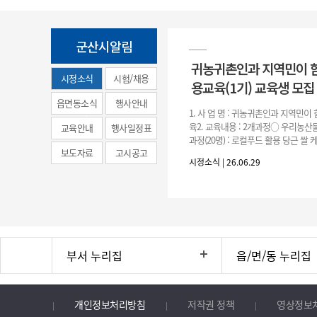
군산시알림
귀농귀촌인과 지역민이 
시정소식
시험/채용
용교육(1기) 교육생 모집
(municipal
읍면동소식
행사안내
1. 사 업 명 : 귀농귀촌인과 지역민
news)
육2. 교육내용 : 2개과정○ 우리농산물
교육안내
행사일정표
과정(20명) : 로컬푸드 활용 당근 쌀
보도자료
고시공고
○ 농촌주택 생활공예 과정(20명) : 
시정소식 | 26.06.29
등을
부서 누리집
읍/면/동 누리집
개인정보처리방침
저작권 정책
영상정보