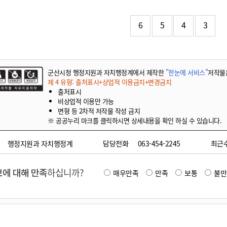
기부자 예우제
기부자 명예의 전당
6
5
4
3
기금사업
군산시 답례품
고향사랑기부제 소식
군산시청 행정지원과 자치행정계에서 제작한
"한눈에 서비스"
저작물
제 4 유형: 출처표시+상업적 이용금지+변경금지
출처표시
비상업적 이용만 가능
변형 등 2차적 저작물 작성 금지
※ 공공누리 마크를 클릭하시면 상세내용을 확인 하실 수 있습니다.
행정지원과 자치행정계
담당전화
063-454-2245
최근
에 대해 만족
하십니까?
매우만족
만족
보통
불만