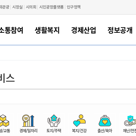
화관광
시장실
시의회
시민광장플랫폼
인구정책
소통참여
생활복지
경제산업
정보공개
새만금 해양거점도시 군산
정보공개 목록/청구
시민참여서비스
여권 민원
기업지원
교육
군산시 소개
군산시 관할권 주요논리
각종 신고/민원
사전정보공표
일자리/창업
차량 민원
상하수도
시청안내
새만금 관할구역 결
주민등록/인감/가
교통안내
기업목록
인사운영
SNS소식
여권발급안내
시민광장플랫폼
교육지원
투자기업 인센티브
정보공개 목록/청구
군산 현황
차량등록사업소 안내
하수도 계획
군산시 명장
사전정보공표
청사종합안내
주민등록/인감/가
시내버스
일반기업 목록
2022년도 통계
조직도
비스
여권 서식
시장에게 바란다
평생교육
기업지원정책
군산의 역사
차량 신규/이전 등록
상수도시설
구인구직
수시공표
전화번호안내
각종서식
택시
사회적경제기업
2023년도 통계
업무
나의민원
학자금대출이자지원
경제 공지/서식
수상현황
저당권 설정/말소 등록
수질검사
청년뜰(청년센터/창업센터)
부서별 팩스번호
시외버스/고속버스
공장 검색
2024년도 통계
부서소
나도한마디
우리아이 꿈탐험 지원사업
기업애로해소SOS
자연지리특성
등록원부 열람/발급
상수도/하수도 요금
시청 오시는 길
철도/항공
2025년도 통계
부서별 
군산시사회적경제지원센터
칭찬합시다
시민정보화교육
강소연구개발특구
행정구역/행정지도
자동차 등록 서식
요금조회납부시스템
여객선
설문조사
부모학교예약시스템
자매결연/국제협력 도시
자동차 과태료 조회 및 납부
공공하수처리시설
교통 관련사이트
일자리 지원사업
자원봉사참여
군산어린이시청
군산의 상징
자동차 정기(종합)검사 기
주정차단속 문자알
일자리지원센터
설/교통
경제/일자리
토지/주택
복지/건강
출산/육아
재난/안
간조회 및 검사예약
스
전자민원창
적극행정
디지털배움터