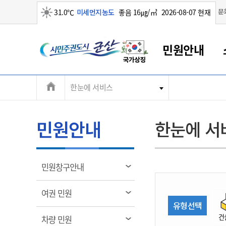
맑음
문
31.0℃
미세먼지농도
좋음 16㎍/㎥
2026-08-07 현재
시
민원안내
민
전
한눈에 서비스
군산새만금
민원안내
소통참여
생활복지
경제산업
정보공개
군산소개
전북소개
주
군산에서 시작되는 새만금
전북특별자치도 소개
군산사랑상품권
민원창구안내
정보공개제도
복지/보건
시정알림
군산시 비전
체
권
민원이용안내
시정소식
인구정책
상품권 안내
제도안내
전북특별자치도란?
메
민원안내
한눈에 서
민원수수료
시험/채용
통합돌봄
상품권 공지사항
비공개대상정보
전북특별자치도 용어 Q&A
뉴
도
종합민원창구
보도자료
주민복지
상품권 Q&A
불복구제절차
자료실
시
아름다운 배려창구
행사안내
아동/청소년
상품권 이용규약
수수료
열
민원창구안내
홍보영상 게시판
토지정보민원창구
행사일정표
여성/가족
판매대행점 조회
정보공개서식
림
군
대표전화
대표전화
대표전화
대표전화
대표전화
대표전화
대표전화
대표전화
063-454-4000
063-454-4000
063-454-4000
063-454-4000
063-454-4000
063-454-4000
063-454-4000
063-454-4000
열
여권 민원
무인민원발급기
교육안내
노인복지
지류상품권 재고조회
림
유형선택
산
보건소식
장애인복지
부서 및 담당자 연락처
부서 및 담당자 연락처
부서 및 담당자 연락처
부서 및 담당자 연락처
부서 및 담당자 연락처
부서 및 담당자 연락처
부서 및 담당자 연락처
부서 및 담당자 연락처
건
열
차량 민원
고시공고
사회서비스(바우처)