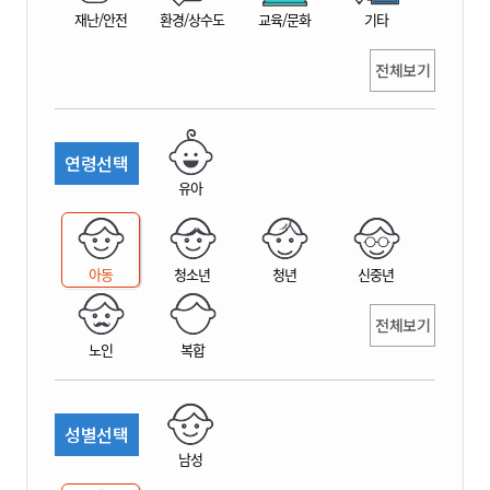
재난/안전
환경/상수도
교육/문화
기타
전체보기
연령선택
유아
아동
청소년
청년
신중년
전체보기
노인
복합
성별선택
남성