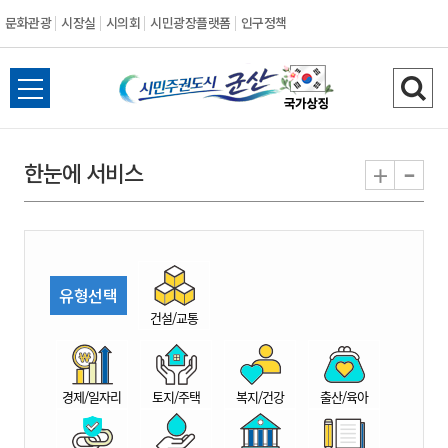
문화관광
시장실
시의회
시민광장플랫폼
인구정책
시
전
검
민
체
색
메
하
-
+
한눈에 서비스
주
뉴
기
열
권
기
도
유형선택
시
건설/교통
군
경제/일자리
토지/주택
복지/건강
출산/육아
산