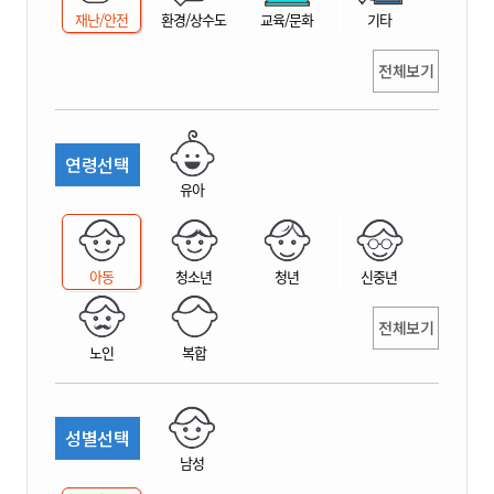
재난/안전
환경/상수도
교육/문화
기타
전체보기
연령선택
유아
아동
청소년
청년
신중년
전체보기
노인
복합
성별선택
남성