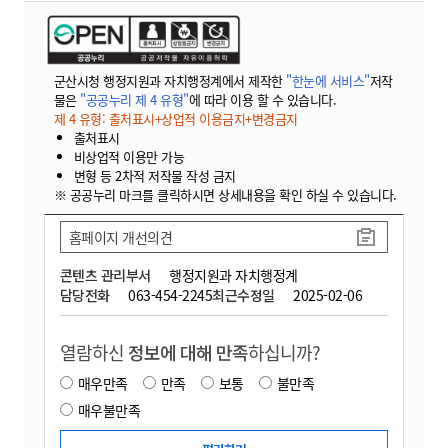
군산시청 행정지원과 자치행정계에서 제작한
"한눈에 서비스"
저작
물은
"공공누리 제 4 유형"
에 따라 이용 할 수 있습니다.
제 4 유형: 출처표시+상업적 이용금지+변경금지
출처표시
비상업적 이용만 가능
변형 등 2차적 저작물 작성 금지
※ 공공누리 마크를 클릭하시면 상세내용을 확인 하실 수 있습니다.
홈페이지 개선의견
콘텐츠 관리부서
행정지원과 자치행정계
담당전화
063-454-2245
최근수정일
2025-02-06
열람하신
정보에 대해 만족
하십니까?
매우만족
만족
보통
불만족
매우불만족