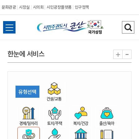
문화관광
시장실
시의회
시민광장플랫폼
인구정책
시
전
검
민
체
색
메
하
-
+
한눈에 서비스
주
뉴
기
열
권
기
도
유형선택
시
건설/교통
군
경제/일자리
토지/주택
복지/건강
출산/육아
산