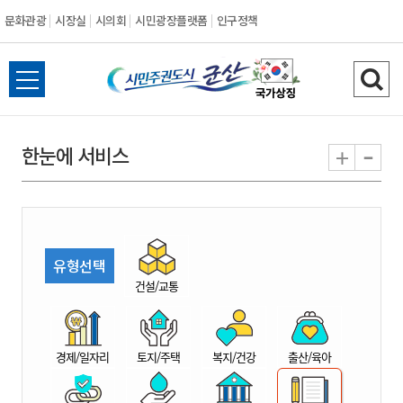
문화관광
시장실
시의회
시민광장플랫폼
인구정책
시
전
검
민
체
색
메
하
-
+
한눈에 서비스
주
뉴
기
열
권
기
도
유형선택
시
건설/교통
군
경제/일자리
토지/주택
복지/건강
출산/육아
산