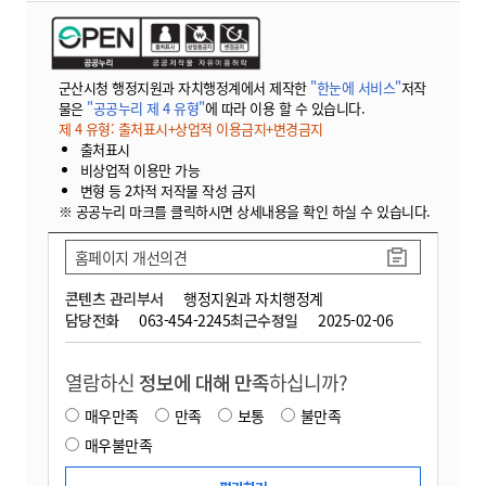
군산시청 행정지원과 자치행정계에서 제작한
"한눈에 서비스"
저작
물은
"공공누리 제 4 유형"
에 따라 이용 할 수 있습니다.
제 4 유형: 출처표시+상업적 이용금지+변경금지
출처표시
비상업적 이용만 가능
변형 등 2차적 저작물 작성 금지
※ 공공누리 마크를 클릭하시면 상세내용을 확인 하실 수 있습니다.
홈페이지 개선의견
콘텐츠 관리부서
행정지원과 자치행정계
담당전화
063-454-2245
최근수정일
2025-02-06
열람하신
정보에 대해 만족
하십니까?
매우만족
만족
보통
불만족
매우불만족