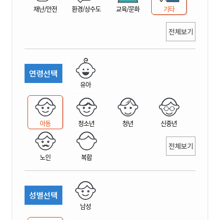
재난/안전
환경/상수도
교육/문화
기타
전체보기
연령선택
유아
아동
청소년
청년
신중년
전체보기
노인
복합
성별선택
남성