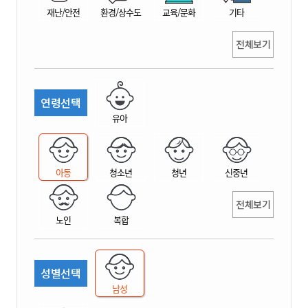
재난/안전
환경/상수도
교육/문화
기타
전체보기
연령선택
유아
아동
청소년
청년
신중년
전체보기
노인
복합
성별선택
남성