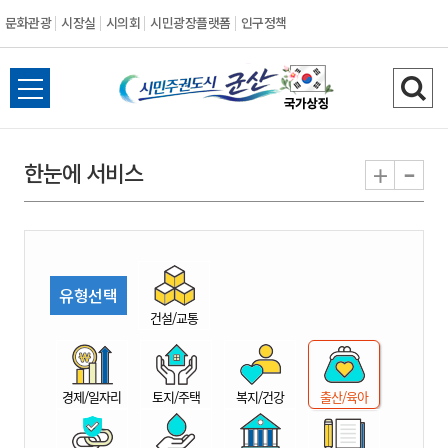
문화관광
시장실
시의회
시민광장플랫폼
인구정책
시
전
검
민
체
색
메
하
-
+
한눈에 서비스
주
뉴
기
열
권
기
도
유형선택
시
건설/교통
군
경제/일자리
토지/주택
복지/건강
출산/육아
산