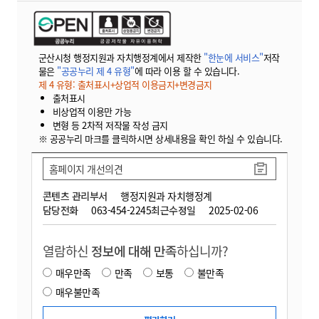
군산시청 행정지원과 자치행정계에서 제작한
"한눈에 서비스"
저작
물은
"공공누리 제 4 유형"
에 따라 이용 할 수 있습니다.
제 4 유형: 출처표시+상업적 이용금지+변경금지
출처표시
비상업적 이용만 가능
변형 등 2차적 저작물 작성 금지
※ 공공누리 마크를 클릭하시면 상세내용을 확인 하실 수 있습니다.
홈페이지 개선의견
콘텐츠 관리부서
행정지원과 자치행정계
담당전화
063-454-2245
최근수정일
2025-02-06
열람하신
정보에 대해 만족
하십니까?
매우만족
만족
보통
불만족
매우불만족