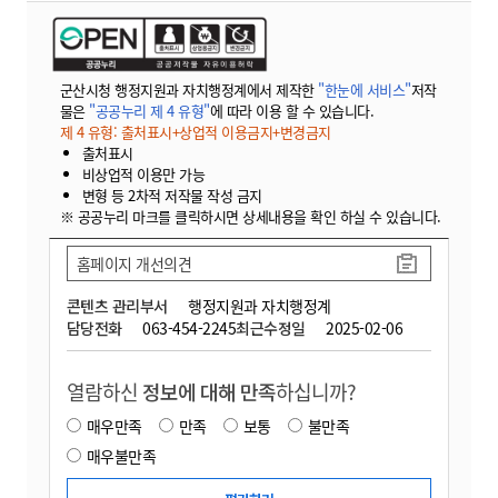
군산시청 행정지원과 자치행정계에서 제작한
"한눈에 서비스"
저작
물은
"공공누리 제 4 유형"
에 따라 이용 할 수 있습니다.
제 4 유형: 출처표시+상업적 이용금지+변경금지
출처표시
비상업적 이용만 가능
변형 등 2차적 저작물 작성 금지
※ 공공누리 마크를 클릭하시면 상세내용을 확인 하실 수 있습니다.
홈페이지 개선의견
콘텐츠 관리부서
행정지원과 자치행정계
담당전화
063-454-2245
최근수정일
2025-02-06
열람하신
정보에 대해 만족
하십니까?
매우만족
만족
보통
불만족
매우불만족