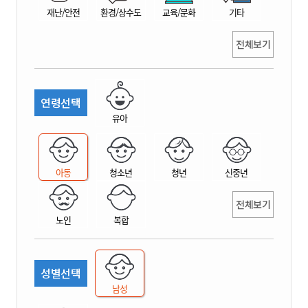
재난/안전
환경/상수도
교육/문화
기타
전체보기
연령선택
유아
아동
청소년
청년
신중년
전체보기
노인
복합
성별선택
남성