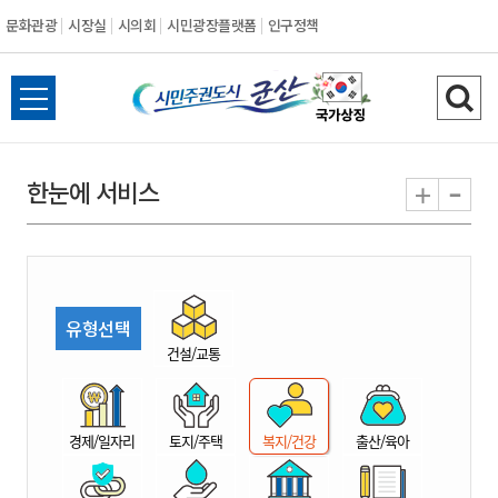
문화관광
시장실
시의회
시민광장플랫폼
인구정책
시
전
검
민
체
색
메
하
-
+
한눈에 서비스
주
뉴
기
열
권
기
도
유형선택
시
건설/교통
군
경제/일자리
토지/주택
복지/건강
출산/육아
산