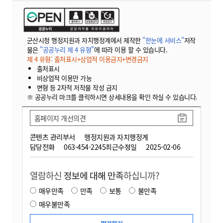
군산시청 행정지원과 자치행정계에서 제작한
"한눈에 서비스"
저작
물은
"공공누리 제 4 유형"
에 따라 이용 할 수 있습니다.
제 4 유형: 출처표시+상업적 이용금지+변경금지
출처표시
비상업적 이용만 가능
변형 등 2차적 저작물 작성 금지
※ 공공누리 마크를 클릭하시면 상세내용을 확인 하실 수 있습니다.
홈페이지 개선의견
콘텐츠 관리부서
행정지원과 자치행정계
담당전화
063-454-2245
최근수정일
2025-02-06
열람하신
정보에 대해 만족
하십니까?
매우만족
만족
보통
불만족
매우불만족