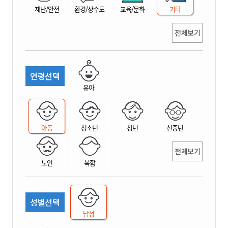
재난/안전
환경/상수도
교육/문화
기타
전체보기
연령선택
유아
아동
청소년
청년
신중년
전체보기
노인
복합
성별선택
남성